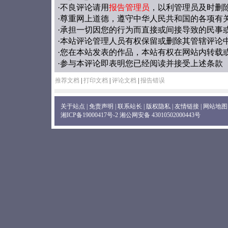
·不良评论请用
报告管理员
，以利管理员及时删
·尊重网上道德，遵守中华人民共和国的各项有
·承担一切因您的行为而直接或间接导致的民事
·本站评论管理人员有权保留或删除其管辖评论
·您在本站发表的作品，本站有权在网站内转载
·参与本评论即表明您已经阅读并接受上述条款
推荐文档
|
打印文档
|
评论文档
|
报告错误
关于站点
|
免责声明
|
联系站长
|
版权隐私
|
友情链接
|
网站地图
湘ICP备19000417号-2
湘公网安备 43010502000443号