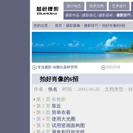
设计动态
技术文档
艺术设计
摄影作品
|
摄影游记
|
摄影器材
| ·
摄影技巧
|
您的位置：
首页
>
摄影摄像
>
摄影技巧
> 拍好肖像的6招
专业摄影 动脑比器材管用
回到列表
拍好肖像的6招
作者：
佚名
时间： 2005-10-26 文档类型
第 1 页 长焦距
第 2 页
靠近
第 3 页
简单衣着
第 4 页
使用大光圈
第 5 页
试用竖画面构图
第 6 页
避免刺目的光线