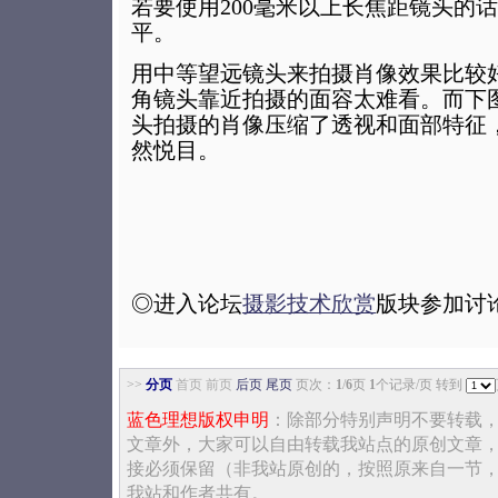
若要使用200毫米以上长焦距镜头的
平。
用中等望远镜头来拍摄肖像效果比较好
角镜头靠近拍摄的面容太难看。而下图
头拍摄的肖像压缩了透视和面部特征
然悦目。
◎进入论坛
摄影技术欣赏
版块参加讨
>>
分页
首页 前页
后页
尾页
页次：
1
/
6
页
1
个记录/页 转到
蓝色理想版权申明
：除部分特别声明不要转载
文章外，大家可以自由转载我站点的原创文章
接必须保留（非我站原创的，按照原来自一节
我站和作者共有。