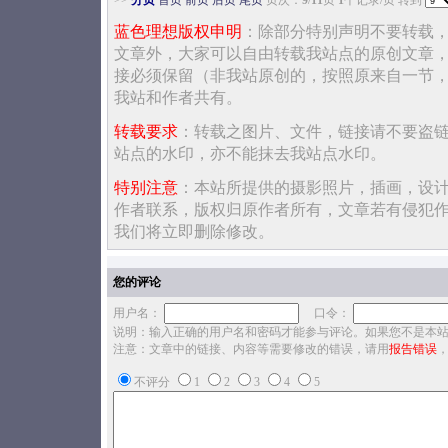
>>
分页
首页
前页
后页
尾页
页次：
9
/
11
页
1
个记录/页 转到
蓝色理想版权申明
：除部分特别声明不要转载
文章外，大家可以自由转载我站点的原创文章
接必须保留（非我站原创的，按照原来自一节
我站和作者共有。
转载要求
：转载之图片、文件，链接请不要盗
站点的水印，亦不能抹去我站点水印。
特别注意
：本站所提供的摄影照片，插画，设
作者联系，版权归原作者所有，文章若有侵犯
我们将立即删除修改。
您的评论
用户名：
口令：
说明：输入正确的用户名和密码才能参与评论。如果您不是本
注意：文章中的链接、内容等需要修改的错误，请用
报告错误
不评分
1
2
3
4
5