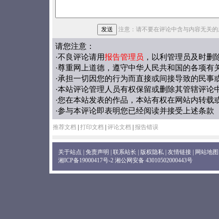
注意：请不要在评论中含与内容无关的
请您注意：
·不良评论请用
报告管理员
，以利管理员及时删
·尊重网上道德，遵守中华人民共和国的各项有
·承担一切因您的行为而直接或间接导致的民事
·本站评论管理人员有权保留或删除其管辖评论
·您在本站发表的作品，本站有权在网站内转载
·参与本评论即表明您已经阅读并接受上述条款
推荐文档
|
打印文档
|
评论文档
|
报告错误
关于站点
|
免责声明
|
联系站长
|
版权隐私
|
友情链接
|
网站地图
湘ICP备19000417号-2
湘公网安备 43010502000443号