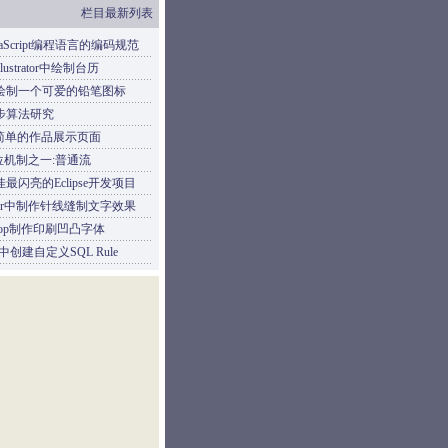
栏目最新列表
vaScript编程语言的编码规范
lustrator中绘制台历
单绘制一个可爱的铅笔图标
步算法研究
作简单的作品展示页面
位机制之一:普通流
佳最闪亮的Eclipse开发项目
trator中制作针线缝制文字效果
oshop制作印刷凹凸字体
0中创建自定义SQL Rule