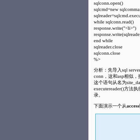
sqlconn.open()
sqlcmd=new sqlcommand(
sqlreader=sqlcmd.execu
while sqlconn.read()
response.write("<li>")
response.write(sqlreader
end while
sqlreader.close
sqlconn.close
%>
分析：先导入sql se
conn，这和asp相似，接
这个语句从名为site_
executereader
录。
下面演示一个从
acce