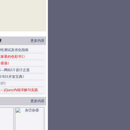
荐
更多内容
用性测试及优化指南
家看的色彩书1》
去香港》
—网站UI 设计之道
4.0 RIA开发宝典》
设计》
—jQuery内核详解与实践
更多内容