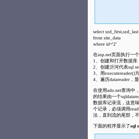
select szd_first,szd_last
from site_data
where id='2'
在asp.net页面执行一
1、创建和打开数据库
2、创建沂河代表sql s
3、用executereade
4、遍历datareade
在使用ado.net查询
的结果由一个sqldatarea
数据库记录流，这意味着
个记录，必须调用rea
法，直到流的尾部，不
下面的程序显示了
sql 