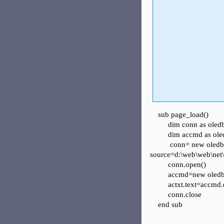
sub page_load()
dim conn as oledbc
dim accmd as ole
conn= new oledbconne
source=d:\web\web\net
conn.open()
accmd=new oledbcomm
actxt.text=accmd.ex
conn.close
end sub