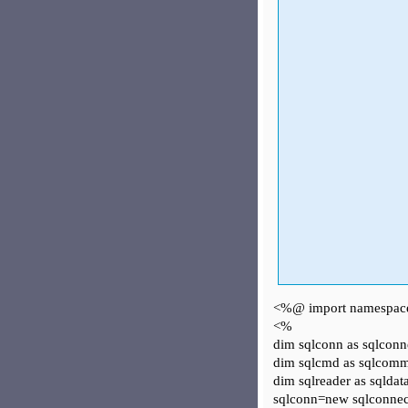
<%@ import namespace=
<%
dim sqlconn as sqlconn
dim sqlcmd as sqlcom
dim sqlreader as sqldat
sqlconn=new sqlconnect