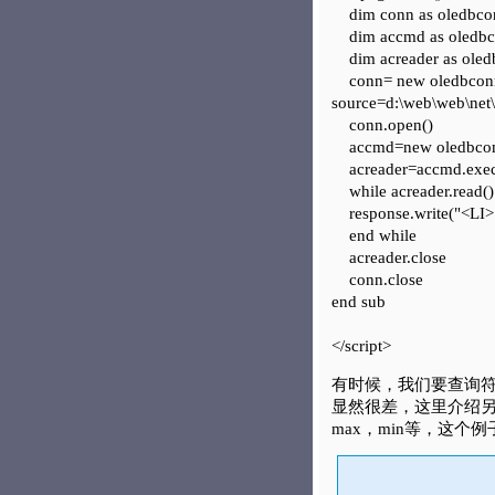
dim conn as oledbco
dim accmd as oledb
dim acreader as oledb
conn= new oledbconnec
source=d:\web\web\net
conn.open()
accmd=new oledbcomma
acreader=accmd.execu
while acreader.read()
response.write("<LI>
end while
acreader.close
conn.close
end sub
</script>
有时候，我们要查询符合
显然很差，这里介绍另外一
max，min等，这个例