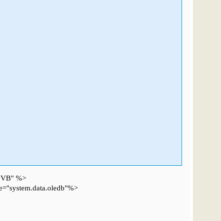
"VB" %>
="system.data.oledb"%>