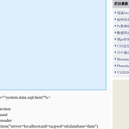
栏目最新
浅谈Ja
如何在il
Ps简
数据同
用ps
CSS定
25个最
Illus
Phot
VS201
"system.data.sqlclient"%>
ection
mand
areader
ion("server=localhost;uid=sa;pwd=sd;database=data")