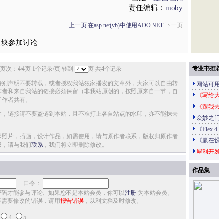
责任编辑：
moby
上一页 在asp.net(vb)中使用ADO.NET
下一页
版块参加讨论
专业书推
页次：
4
/
4
页
1
个记录/页 转到
页 共
4
个记录
特别声明不要转载，或者授权我站独家播发的文章外，大家可以自由转
网站可
作者和来自我站的链接必须保留（非我站原创的，按照原来自一节，自
《写给大
和作者共有。
《跟我
件，链接请不要盗链到本站，且不准打上各自站点的水印，亦不能抹去
众妙之门
《Flex 
影照片，插画，设计作品，如需使用，请与原作者联系，版权归原作者
《赢在
权，请与我们
联系
，我们将立即删除修改。
犀利开发
作品集
口令：
密码才能参与评论。如果您不是本站会员，你可以
注册
为本站会员。
等需要修改的错误，请用
报告错误
，以利文档及时修改。
4
5