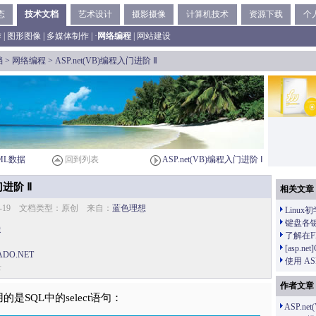
态
技术文档
艺术设计
摄影摄像
计算机技术
资源下载
个
作
|
图形图像
|
多媒体制作
| ·
网络编程
|
网站建设
档
>
网络编程
> ASP.net(VB)编程入门进阶 Ⅱ
ML数据
回到列表
ASP.net(VB)编程入门进阶 Ⅰ
门进阶 Ⅱ
相关文章
10-19 文档类型：原创 来自：
蓝色理想
Linu
键盘各
送
了解在F
[asp.ne
ADO.NET
使用 AS
录
作者文章
用的是SQL中的select语句：
ASP.n