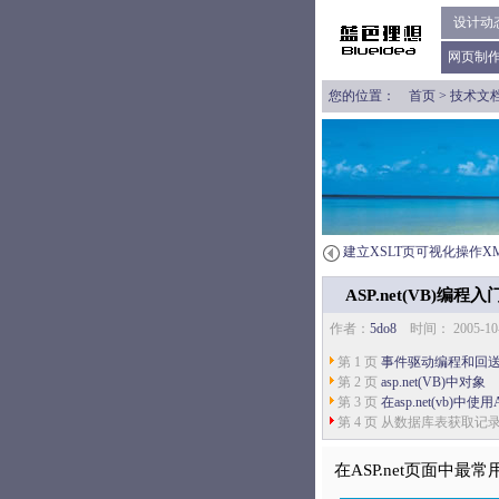
设计动
网页制
您的位置：
首页
>
技术文
建立XSLT页可视化操作X
ASP.net(VB)编程入
作者：
5do8
时间： 2005-
第 1 页
事件驱动编程和回
第 2 页
asp.net(VB)中对象
第 3 页
在asp.net(vb)中使用
第 4 页 从数据库表获取记
在ASP.net页面中最常