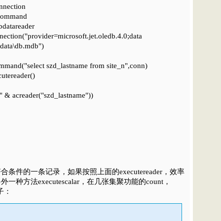
nnection
command
datareader
tion("provider=microsoft.jet.oledb.4.0;data
\data\db.mdb")
nd("select szd_lastname from site_n",conn)
tereader()
" & acreader("szd_lastname"))
条件的一条记录，如果按照上面的executereader，效率
种方法executescalar，在几张集聚功能的count，
子：