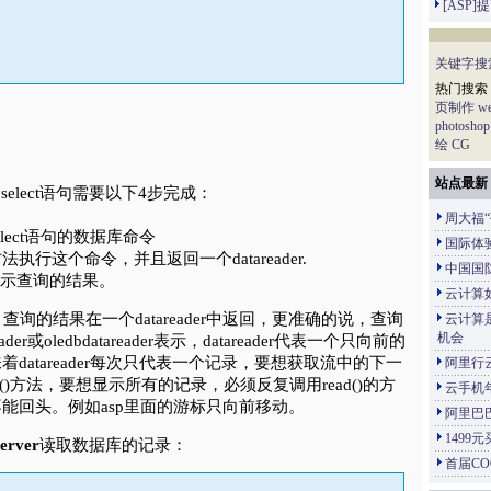
[ASP
关键字搜
热门搜索
页制作
w
photoshop
绘
CG
站点最新
个select语句需要以下4步完成：
周大福
elect语句的数据库命令
国际体
r()方法执行这个命令，并且返回一个datareader.
中国国
r，显示查询的结果。
云计算
中，查询的结果在一个datareader中返回，更准确的说，查询
云计算
机会
der或oledbdatareader表示，datareader代表一个只向前的
datareader每次只代表一个记录，要想获取流中的下一
阿里行
d()方法，要想显示所有的记录，必须反复调用read()的方
云手机
能回头。例如asp里面的游标只向前移动。
阿里巴
1499
server
读取数据库的记录：
首届C