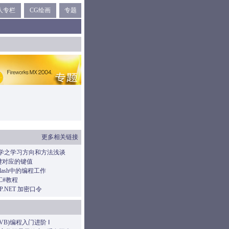
人专栏
CG绘画
专题
更多相关链接
x初学之学习方向和方法浅谈
键对应的键值
lash中的编程工作
t]C#教程
P.NET 加密口令
et(VB)编程入门进阶 Ⅰ