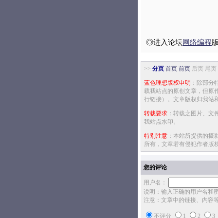
◎进入论坛
网络编程
>>
分页
首页
前页
后页 尾页
蓝色理想版权申明
：除部分
载我站点的原创文章，但原
行链接）。文章版权归我站
转载要求
：转载之图片、文
我站点水印。
特别注意
：本站所提供的摄
所有，文章若有侵犯作者版
您的评论
用户名：
说明：输入正确的用户名和
注意：文章中的链接、内容
不评分
1
2
3