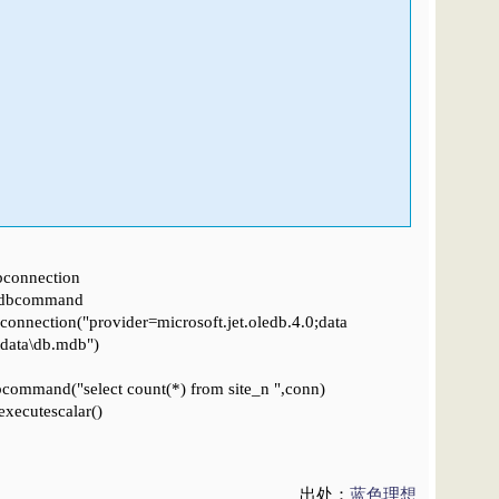
onnection
dbcommand
ction("provider=microsoft.jet.oledb.4.0;data
\data\db.mdb")
and("select count(*) from site_n ",conn)
ecutescalar()
出处：
蓝色理想