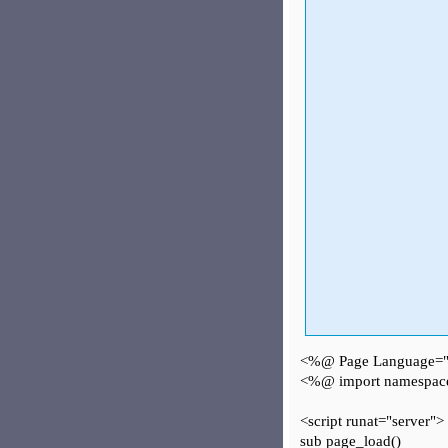
<%@ Page Language=
<%@ import namespace
<script runat="server">
sub page_load()