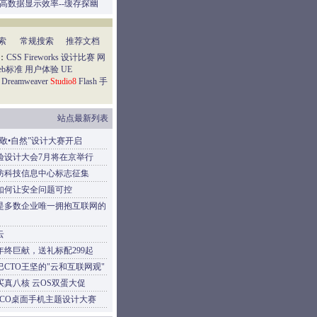
]提高数据显示效率--缓存探幽
索
常规搜索
推荐文档
：
CSS
Fireworks
设计比赛
网
eb标准
用户体验
UE
Dreamweaver
Studio8
Flash
手
站点最新列表
“敬•自然”设计大赛开启
验设计大会7月将在京举行
防科技信息中心标志征集
如何让安全问题可控
是多数企业唯一拥抱互联网的
云
年终巨献，送礼标配299起
巴CTO王坚的"云和互联网观"
元买真八核 云OS双蛋大促
OCO桌面手机主题设计大赛