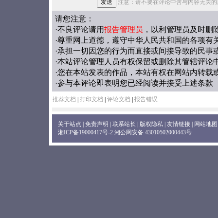
注意：请不要在评论中含与内容无关的
请您注意：
·不良评论请用
报告管理员
，以利管理员及时删
·尊重网上道德，遵守中华人民共和国的各项有
·承担一切因您的行为而直接或间接导致的民事
·本站评论管理人员有权保留或删除其管辖评论
·您在本站发表的作品，本站有权在网站内转载
·参与本评论即表明您已经阅读并接受上述条款
推荐文档
|
打印文档
|
评论文档
|
报告错误
关于站点
|
免责声明
|
联系站长
|
版权隐私
|
友情链接
|
网站地图
湘ICP备19000417号-2
湘公网安备 43010502000443号