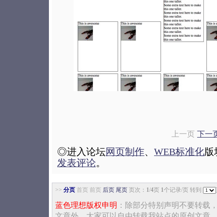
上一页
下一页 
◎进入论坛
网页制作
、
WEB标准化
版
发表评论
。
>>
分页
首页 前页
后页
尾页
页次：
1
/
4
页
1
个记录/页 转到
蓝色理想版权申明
：除部分特别声明不要转载
文章外，大家可以自由转载我站点的原创文章