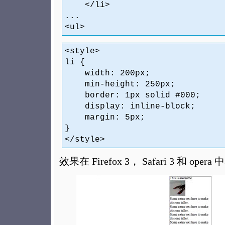
</li>
...
<ul>
<style>
li {
width: 200px;
min-height: 250px;
border: 1px solid #000;
display: inline-block;
margin: 5px;
}
</style>
效果在 Firefox 3， Safari 3 和 op