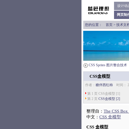
设计动
·
网页制
您的位置：
首页
>
技术文
CSS Sprites 图片整合技术
CSS盒模型
作者：
糖伴西红柿
时间： 2
第 1 页 CSS盒模型 [1]
第 2 页
CSS盒模型 [2]
整理自：
The CSS Box
中文：
CSS 盒模型
CSS 盒模型