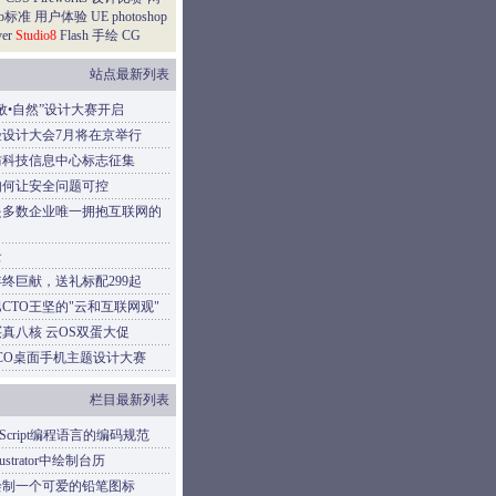
eb标准
用户体验
UE
photoshop
er
Studio8
Flash
手绘
CG
站点最新列表
敬•自然”设计大赛开启
验设计大会7月将在京举行
防科技信息中心标志征集
如何让安全问题可控
是多数企业唯一拥抱互联网的
云
终巨献，送礼标配299起
CTO王坚的"云和互联网观"
元买真八核 云OS双蛋大促
CO桌面手机主题设计大赛
栏目最新列表
aScript编程语言的编码规范
ustrator中绘制台历
绘制一个可爱的铅笔图标