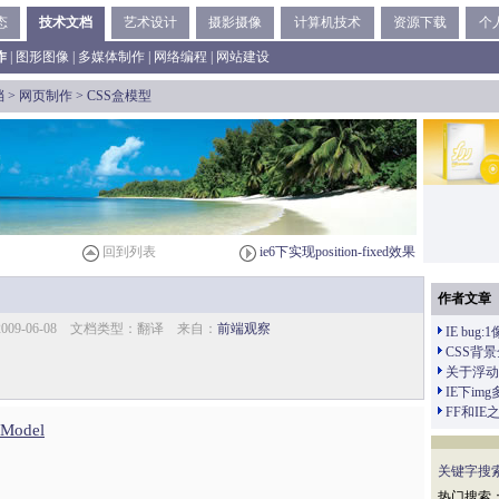
态
技术文档
艺术设计
摄影摄像
计算机技术
资源下载
个
作
|
图形图像
|
多媒体制作
|
网络编程
|
网站建设
档
>
网页制作
> CSS盒模型
回到列表
ie6下实现position-fixed效果
作者文章
009-06-08 文档类型：翻译 来自：
前端观察
IE bug:
CSS背
关于浮动
IE下i
FF和IE之
 Model
关键字搜
热门搜索