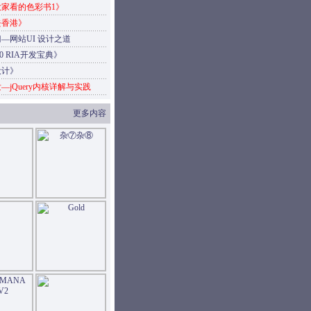
家看的色彩书1》
去香港》
—网站UI 设计之道
4.0 RIA开发宝典》
设计》
—jQuery内核详解与实践
更多内容