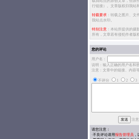
载我站点的原创文章，但原
行链接）。文章版权归我站
转载要求
：转载之图片、文
我站点水印。
特别注意
：本站所提供的摄
所有，文章若有侵犯作者版
您的评论
用户名：
说明：输入正确的用户名和
注意：文章中的链接、内容
不评分
1
2
3
注意
请您注意：
·不良评论请用
报告管理员
，