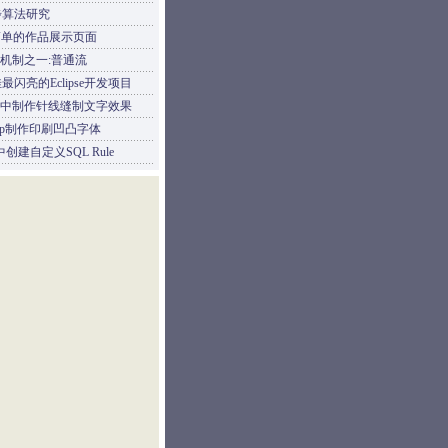
步算法研究
简单的作品展示页面
位机制之一:普通流
最闪亮的Eclipse开发项目
trator中制作针线缝制文字效果
shop制作印刷凹凸字体
0中创建自定义SQL Rule