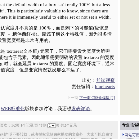
at the default width of a box isn’t really 100% but a less
ft”. This is particularly valuable to know, since there are
ere it is immensely useful to either set or not set a width.
认宽度并不真的是 100％，而是剩下的可能值(应该是
度 － 糖伴西红柿)。应该了解这个特殊值，因为很多情
设置宽度都是非常有用的。
textarea(文本框) 元素了，它们需要设为宽度为所需
不能包含子元素。因此通常需要明确的设置 textarea 的宽度
ding 时，就会延展 textarea 的宽度。固定宽度环境下，通常
素值宽度，但是变宽情况就没那么幸运了。
出处：
前端观察
责任编辑：
bluehearts
上一页
下一页 CSS盒模型 [2]
、
WEB标准化
版块参加讨论，我还想
发表评论
。
专业书推
页次：
1
/
2
页
1
个记录/页 转到
页 共
2
个记录
特别声明不要转载，或者授权我站独家播发的文章外，大家可以自由转
网站可