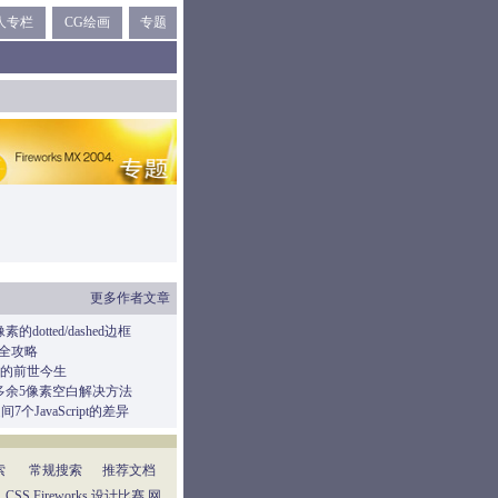
人专栏
CG绘画
专题
更多作者文章
1像素的dotted/dashed边框
景全攻略
的前世今生
mg多余5像素空白解决方法
间7个JavaScript的差异
索
常规搜索
推荐文档
：
CSS
Fireworks
设计比赛
网