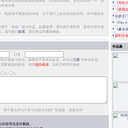
作者和来自我站的链接必须保留（非我站原创的，按照原来自一节，自
《写给大
和作者共有。
《跟我
件，链接请不要盗链到本站，且不准打上各自站点的水印，亦不能抹去
众妙之门
《Flex 
影照片，插画，设计作品，如需使用，请与原作者联系，版权归原作者
《赢在
权，请与我们
联系
，我们将立即删除修改。
犀利开发
作品集
口令：
密码才能参与评论。如果您不是本站会员，你可以
注册
为本站会员。
等需要修改的错误，请用
报告错误
，以利文档及时修改。
4
5
：请不要在评论中含与内容无关的广告链接，违者封ID
以利管理员及时删除。