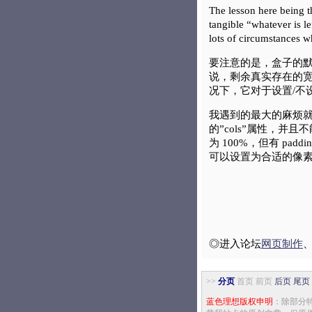
The lesson here being th
tangible “whatever is le
lots of circumstances wh
要注意的是，盒子的默
说，剩余真实存在的宽
况下，它对于设置/不
我遇到的最大的麻烦就是 
的”cols”属性，并且
为 100%，但有 pad
可以设置为合适的像
◎进入论坛
网页制作
>>
分页
首页 前页
后页
尾页
蓝色理想版权申明
：除部分