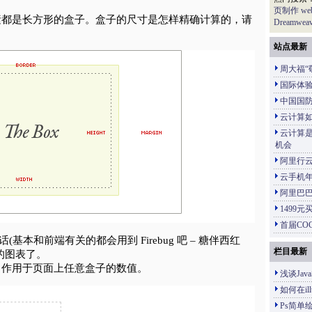
页制作
w
素都是长方形的盒子。盒子的尺寸是怎样精确计算的，请
Dreamweav
站点最新
周大福“
国际体
中国国
云计算
云计算
机会
阿里行
云手机年
阿里巴巴
1499
首届CO
户的话(基本和前端有关的都会用到 Firebug 吧 – 糖伴西红
栏目最新
的图表了。
了作用于页面上任意盒子的数值。
浅谈Jav
如何在ill
Ps简单