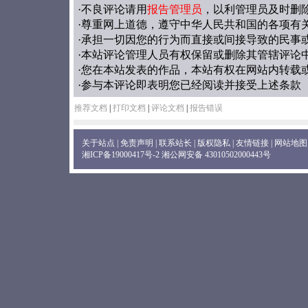
·不良评论请用
报告管理员
，以利管理员及时删
·尊重网上道德，遵守中华人民共和国的各项有
·承担一切因您的行为而直接或间接导致的民事
·本站评论管理人员有权保留或删除其管辖评论
·您在本站发表的作品，本站有权在网站内转载
·参与本评论即表明您已经阅读并接受上述条款
推荐文档
|
打印文档
|
评论文档
|
报告错误
关于站点
|
免责声明
|
联系站长
|
版权隐私
|
友情链接
|
网站地图
湘ICP备19000417号-2
湘公网安备 43010502000443号