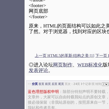
<footer>
网页底部
</footer>
原来，HTML的页面结构可以如此之
了然。对于浏览器，找到对应的区块
上一页 HTML5的革新:结构之美 [1]
下一页 
◎进入论坛
网页制作
、
WEB标准化
版
发表评论
。
>>
分页
首页
前页
后页
尾页
页次：
2
/
4
页
1
个记录/页 转到
蓝色理想版权申明
：除部分特别声明不要转载
文章外，大家可以自由转载我站点的原创文章
接必须保留（非我站原创的，按照原来自一节
我站和作者共有。