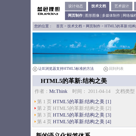
设计动态
技术文档
艺术设计
·
网页制作
|
图形图像
|
多媒体制作
|
网络编
您的位置：
首页
>
技术文档
>
网页制作
> HTML5的革新:结
让IE浏览器支持HTML5标准的方法
回到列表
HTML5的革新:结构之美
作者：
Mr.Think
时间： 2011-04-14 文档
第 1 页
HTML5的革新:结构之美 [1]
第 2 页 HTML5的革新:结构之美 [2]
第 3 页
HTML5的革新:结构之美 [3]
第 4 页
HTML5的革新:结构之美 [4]
新的语义化标签体系