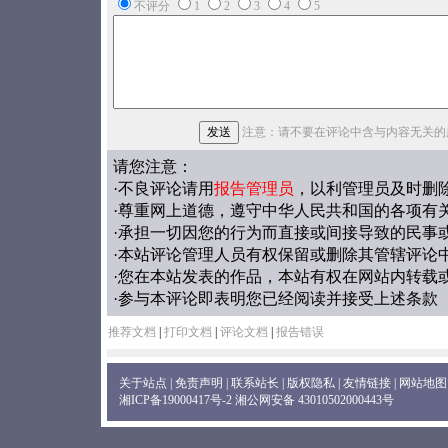
不评分
1
2
3
4
5
注意：请不要在评论中含与内容无关的
请您注意：
·不良评论请用
报告管理员
，以利管理员及时删
·尊重网上道德，遵守中华人民共和国的各项有
·承担一切因您的行为而直接或间接导致的民事
·本站评论管理人员有权保留或删除其管辖评论
·您在本站发表的作品，本站有权在网站内转载
·参与本评论即表明您已经阅读并接受上述条款
推荐文档
|
打印文档
|
评论文档
|
报告错误
关于站点
|
免责声明
|
联系站长
|
版权隐私
|
友情链接
|
网站地图
湘ICP备19000417号-2
湘公网安备 43010502000443号