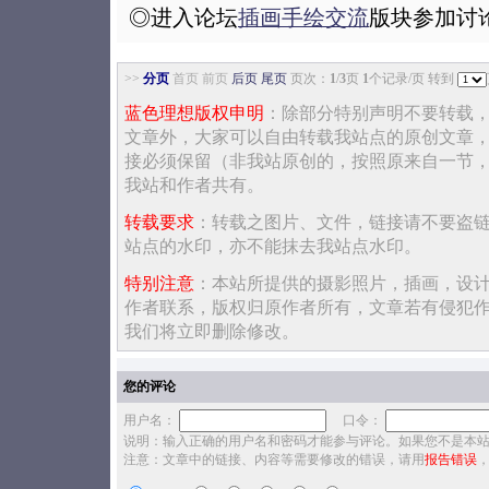
◎进入论坛
插画手绘交流
版块参加讨
>>
分页
首页 前页
后页
尾页
页次：
1
/
3
页
1
个记录/页 转到
蓝色理想版权申明
：除部分特别声明不要转载
文章外，大家可以自由转载我站点的原创文章
接必须保留（非我站原创的，按照原来自一节
我站和作者共有。
转载要求
：转载之图片、文件，链接请不要盗
站点的水印，亦不能抹去我站点水印。
特别注意
：本站所提供的摄影照片，插画，设
作者联系，版权归原作者所有，文章若有侵犯
我们将立即删除修改。
您的评论
用户名：
口令：
说明：输入正确的用户名和密码才能参与评论。如果您不是本
注意：文章中的链接、内容等需要修改的错误，请用
报告错误