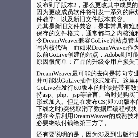
发布到了版本2，那么更改其中成员
因为更改成员软件将引发一系列的麻
件教学，以及新旧文件版本兼容。
尤其是新旧文件兼容，是非常具有难
保存的文件格式，通常都与之内核流
令DreamWeaver兼容GoLive的
写内核代码。而如果DreamWeave
以前GoLive创建的站点，Adobe
原因很简单：产品的升级令用户损失
DreamWeaver最可能的去向是转
并可能以GoLive插件形式发布。这
GoLive在发行6.0版本的时候是带
持asp、php、jsp等语言。当时是
形式加入。但是在发布CS(即7.0)版本的时
下线之时)突然取消了数据库编程模
想在今后利用DreamWeaver的成
必要继续付钱给第三方了。
还有要说明的是，因为涉及到出版行业，Cre