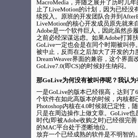
MacroMedia，并随之展开了历时
止了LiveMotion的计划，因为已
续投入。原班的开发团队合并到AfterE
LiveMotion的核心开发成员原先就
Adobe是一个软件巨人，因此虽然步
之前必经深谋远虑。如果Adobe打算扶持D
GoLive一定也会是在同个时期被叫停。
被中止，反而在之后加大了开发的力
DreamWeaver界面的兼容，这个
GoLive7.0(即CS)的时候好生纳闷。
那GoLive为何没有被叫停呢？我认
一是GoLive的版本已经很高，达到了6.0
个软件在如此高版本的时候，内核都
Photoshop内核在4.0时候就已定
只是在周边操作上做文章。GoLive也
时代(即被Adobe收购之时)已经很
的MAC平台处于垄断地位。
放弃一个已经成熟的软件是不明智的