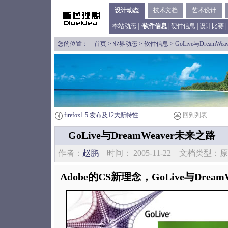
设计动态
技术文档
艺术设计
本站动态
| ·
软件信息
|
硬件信息
|
设计比赛
|
您的位置：
首页
>
业界动态
>
软件信息
> GoLive与DreamW
firefox1.5 发布及12大新特性
回到列表
GoLive与DreamWeaver未来之路
作者：
赵鹏
时间： 2005-11-22 文档类型
Adobe的CS新理念，GoLive与Drea