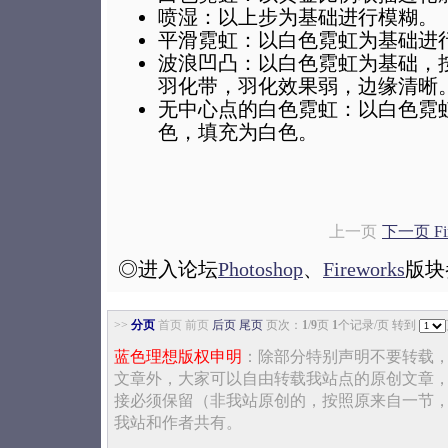
喷湿：以上步为基础进行模糊。
平滑霓虹：以白色霓虹为基础进
波浪凹凸：以白色霓虹为基础，
羽化带，羽化效果弱，边缘清晰
无中心点的白色霓虹：以白色霓
色，填充为白色。
上一页
下一页 Fi
◎进入论坛
Photoshop
、
Fireworks
版块
>>
分页
首页 前页
后页
尾页
页次：
1
/
9
页
1
个记录/页 转到
蓝色理想版权申明
：除部分特别声明不要转载
文章外，大家可以自由转载我站点的原创文章
接必须保留（非我站原创的，按照原来自一节
我站和作者共有。