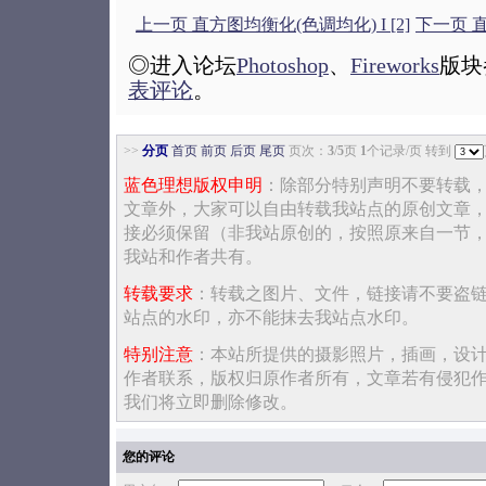
上一页 直方图均衡化(色调均化) I [2]
下一页 直
◎进入论坛
Photoshop
、
Fireworks
版块
表评论
。
>>
分页
首页
前页
后页
尾页
页次：
3
/
5
页
1
个记录/页 转到
蓝色理想版权申明
：除部分特别声明不要转载
文章外，大家可以自由转载我站点的原创文章
接必须保留（非我站原创的，按照原来自一节
我站和作者共有。
转载要求
：转载之图片、文件，链接请不要盗
站点的水印，亦不能抹去我站点水印。
特别注意
：本站所提供的摄影照片，插画，设
作者联系，版权归原作者所有，文章若有侵犯
我们将立即删除修改。
您的评论