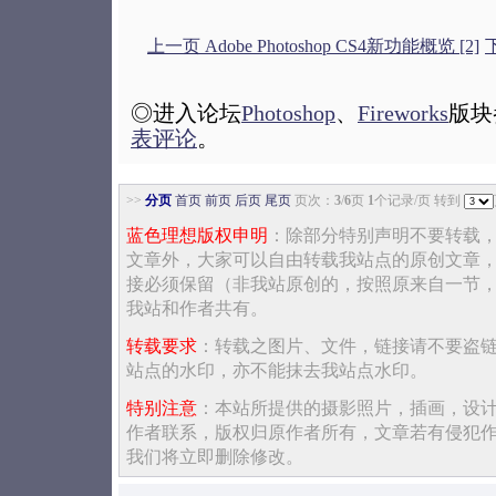
上一页 Adobe Photoshop CS4新功能概览 [2]
下
◎进入论坛
Photoshop
、
Fireworks
版块
表评论
。
>>
分页
首页
前页
后页
尾页
页次：
3
/
6
页
1
个记录/页 转到
蓝色理想版权申明
：除部分特别声明不要转载
文章外，大家可以自由转载我站点的原创文章
接必须保留（非我站原创的，按照原来自一节
我站和作者共有。
转载要求
：转载之图片、文件，链接请不要盗
站点的水印，亦不能抹去我站点水印。
特别注意
：本站所提供的摄影照片，插画，设
作者联系，版权归原作者所有，文章若有侵犯
我们将立即删除修改。