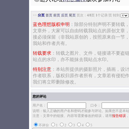
>>
分页
首页
前页
后页
尾页
页次：
4
/
8
页
1
个记录/页 转到
蓝色理想版权申明
：除部分特别声明不要转载
文章外，大家可以自由转载我站点的原创文章
接必须保留（非我站原创的，按照原来自一节
我站和作者共有。
转载要求
：转载之图片、文件，链接请不要盗
站点的水印，亦不能抹去我站点水印。
特别注意
：本站所提供的摄影照片，插画，设
作者联系，版权归原作者所有，文章若有侵犯
我们将立即删除修改。
您的评论
用户名：
口令：
说明：输入正确的用户名和密码才能参与评论。如果您不是本
注意：文章中的链接、内容等需要修改的错误，请用
报告错误
不评分
1
2
3
4
5