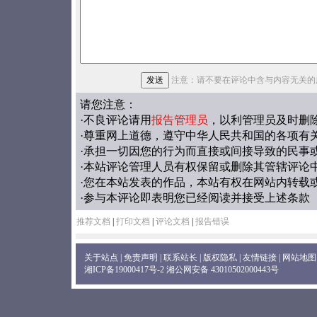
注意：请不要在评论中含与内容无关的
请您注意：
·不良评论请用
报告管理员
，以利管理员及时删
·尊重网上道德，遵守中华人民共和国的各项有
·承担一切因您的行为而直接或间接导致的民事
·本站评论管理人员有权保留或删除其管辖评论
·您在本站发表的作品，本站有权在网站内转载
·参与本评论即表明您已经阅读并接受上述条款
推荐文档
|
打印文档
|
评论文档
|
报告错误
关于站点
|
免责声明
|
联系站长
|
版权隐私
|
友情链接
|
网站地图
湘ICP备19000417号-2
湘公网安备 43010502000443号