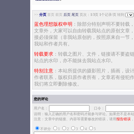
>>
分页
首页 前页
后页
尾页
页次：
1
/
3
页
1
个记录/页 转到
蓝色理想版权申明
：除部分特别声明不要转载
文章外，大家可以自由转载我站点的原创文章
接必须保留（非我站原创的，按照原来自一节
我站和作者共有。
转载要求
：转载之图片、文件，链接请不要盗
站点的水印，亦不能抹去我站点水印。
特别注意
：本站所提供的摄影照片，插画，设
作者联系，版权归原作者所有，文章若有侵犯
我们将立即删除修改。
您的评论
用户名：
口令：
说明：输入正确的用户名和密码才能参与评论。如果您不是本
注意：文章中的链接、内容等需要修改的错误，请用
报告错误
不评分
1
2
3
4
5