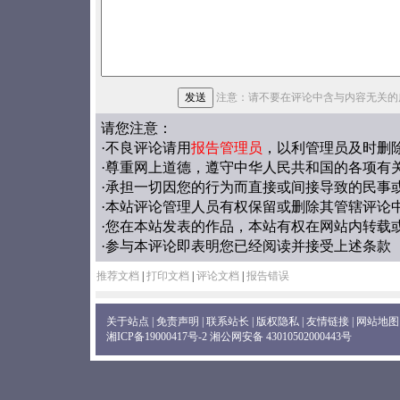
注意：请不要在评论中含与内容无关的
请您注意：
·不良评论请用
报告管理员
，以利管理员及时删
·尊重网上道德，遵守中华人民共和国的各项有
·承担一切因您的行为而直接或间接导致的民事
·本站评论管理人员有权保留或删除其管辖评论
·您在本站发表的作品，本站有权在网站内转载
·参与本评论即表明您已经阅读并接受上述条款
推荐文档
|
打印文档
|
评论文档
|
报告错误
关于站点
|
免责声明
|
联系站长
|
版权隐私
|
友情链接
|
网站地图
湘ICP备19000417号-2
湘公网安备 43010502000443号