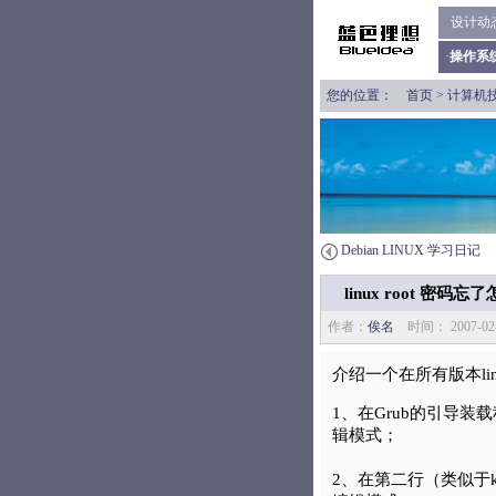
设计动
·
操作系
您的位置：
首页
>
计算机
Debian LINUX 学习日记
linux root 密码忘
作者：
俟名
时间： 2007-
介绍一个在所有版本li
1、在Grub的引导装
辑模式；
2、在第二行（类似于kernel 