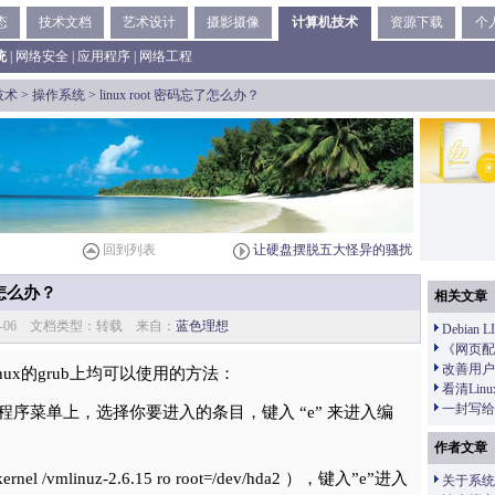
态
技术文档
艺术设计
摄影摄像
计算机技术
资源下载
个
统
|
网络安全
|
应用程序
|
网络工程
技术
>
操作系统
> linux root 密码忘了怎么办？
回到列表
让硬盘摆脱五大怪异的骚扰
了怎么办？
相关文章
02-06 文档类型：转载 来自：
蓝色理想
Debian
《网页配
改善用户
nux的grub上均可以使用的方法：
看清Li
一封写给M
载程序菜单上，选择你要进入的条目，键入 “e” 来进入编
作者文章
/vmlinuz-2.6.15 ro root=/dev/hda2 ），键入”e”进入
关于系统