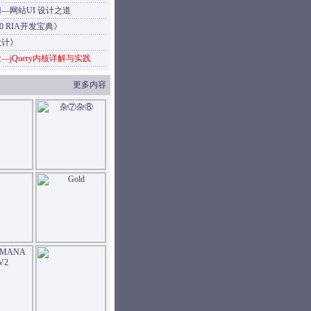
—网站UI 设计之道
4.0 RIA开发宝典》
设计》
—jQuery内核详解与实践
更多内容