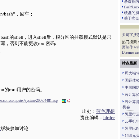
谈虚拟内
flash9
硬盘的损
in/bash”，回车；
关于病毒
关键字搜
sh的shell，进入shell后，根分区的挂载模式默认是只
热门搜索
，否则不能更改root密码:
页制作
w
Dreamweav
/
站点最新
周大福“
国际体
中国国
an的root用户的密码。
云计算
ea.com/computer/system/2007/4481.asp
云计算
机会
出处：
蓝色理想
阿里行
责任编辑：
birder
云手机年
术
版块参加讨论
阿里巴巴
1499