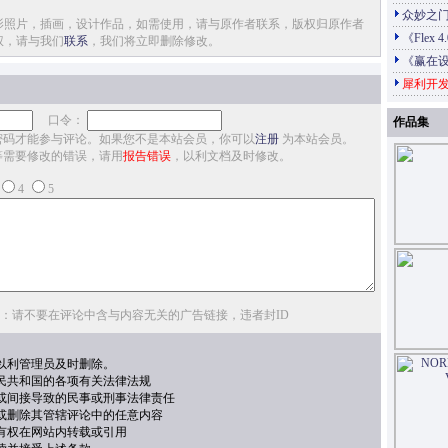
众妙之门
影照片，插画，设计作品，如需使用，请与原作者联系，版权归原作者
《Flex 
权，请与我们
联系
，我们将立即删除修改。
《赢在
犀利开发
口令：
作品集
密码才能参与评论。如果您不是本站会员，你可以
注册
为本站会员。
等需要修改的错误，请用
报告错误
，以利文档及时修改。
4
5
：请不要在评论中含与内容无关的广告链接，违者封ID
以利管理员及时删除。
民共和国的各项有关法律法规
或间接导致的民事或刑事法律责任
或删除其管辖评论中的任意内容
有权在网站内转载或引用