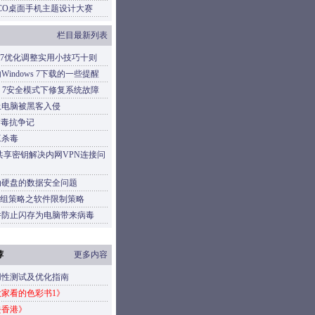
CO桌面手机主题设计大赛
栏目最新列表
ows7优化调整实用小技巧十则
Windows 7下载的一些提醒
ows 7安全模式下修复系统故障
止电脑被黑客入侵
fe病毒抗争记
工杀毒
预共享密钥解决内网VPN连接问
动硬盘的数据安全问题
ows组策略之软件限制策略
件防止闪存为电脑带来病毒
荐
更多内容
用性测试及优化指南
家看的色彩书1》
去香港》