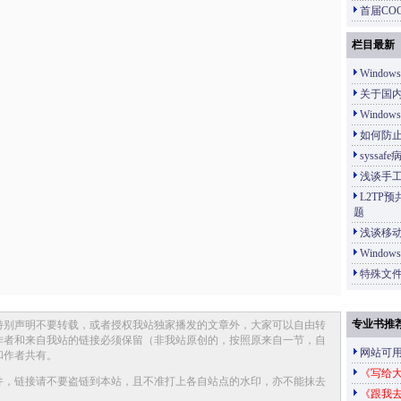
首届CO
栏目最新
Wind
关于国内
Wind
如何防
syssa
浅谈手
L2TP
题
浅谈移
Wind
特殊文
专业书推
特别声明不要转载，或者授权我站独家播发的文章外，大家可以自由转
作者和来自我站的链接必须保留（非我站原创的，按照原来自一节，自
网站可
和作者共有。
《写给大
件，链接请不要盗链到本站，且不准打上各自站点的水印，亦不能抹去
《跟我