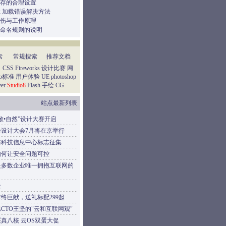
存的合理设置
.ocx 加载错误解决方法
伤与工作原理
命名规则的说明
索
常规搜索
推荐文档
：
CSS
Fireworks
设计比赛
网
eb标准
用户体验
UE
photoshop
er
Studio8
Flash
手绘
CG
站点最新列表
敬•自然”设计大赛开启
验设计大会7月将在京举行
防科技信息中心标志征集
如何让安全问题可控
是多数企业唯一拥抱互联网的
云
终巨献，送礼标配299起
CTO王坚的"云和互联网观"
元买真八核 云OS双蛋大促