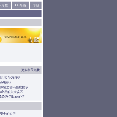
人专栏
CG绘画
专题
更多相关链接
 LINUX 学习日记
色密码》
体验之密码强度提示
nux应用的六大误区
M学习linux的信
安全的心得