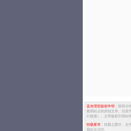
蓝色理想版权申明
：除部分
载我站点的原创文章，但原
行链接）。文章版权归我站
转载要求
：转载之图片、文
我站点水印。