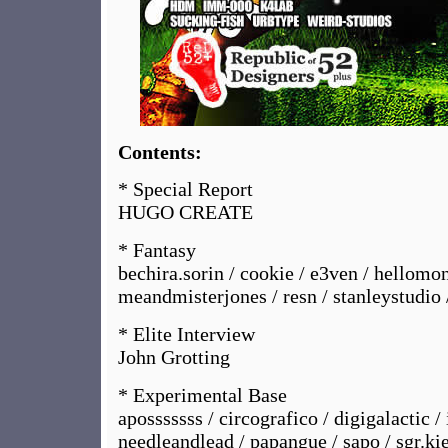
Contents:
* Special Report
HUGO CREATE
* Fantasy
bechira.sorin / cookie / e3ven / hellomo
meandmisterjones / resn / stanleystudio 
* Elite Interview
John Grotting
* Experimental Base
aposssssss / circografico / digigalactic /
needleandlead / papangue / sapo / sgr.kie