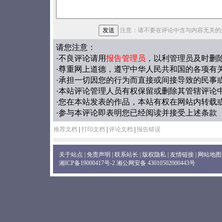
注意：请不要在评论中含与内容无关的
请您注意：
·不良评论请用
报告管理员
，以利管理员及时删
·尊重网上道德，遵守中华人民共和国的各项有
·承担一切因您的行为而直接或间接导致的民事
·本站评论管理人员有权保留或删除其管辖评论
·您在本站发表的作品，本站有权在网站内转载
·参与本评论即表明您已经阅读并接受上述条款
推荐文档
|
打印文档
|
评论文档
|
报告错误
关于站点
|
免责声明
|
联系站长
|
版权隐私
|
友情链接
|
网站地图
湘ICP备19000417号-2
湘公网安备 43010502000443号