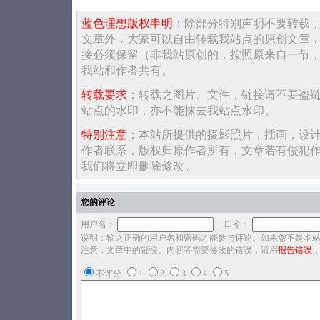
蓝色理想版权申明
：除部分特别声明不要转载
文章外，大家可以自由转载我站点的原创文章
接必须保留（非我站原创的，按照原来自一节
我站和作者共有。
转载要求
：转载之图片、文件，链接请不要盗
站点的水印，亦不能抹去我站点水印。
特别注意
：本站所提供的摄影照片，插画，设
作者联系，版权归原作者所有，文章若有侵犯
我们将立即删除修改。
您的评论
用户名：
口令：
说明：输入正确的用户名和密码才能参与评论。如果您不是本
注意：文章中的链接、内容等需要修改的错误，请用
报告错误
不评分
1
2
3
4
5