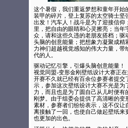
这个暑假，我们重返梦想和童年开始
装甲的碎片，登上复苏的太空骑士坚
出发！汽车人！战斗是为了迎接信仰
里，把自由的眼睛和心灵擦亮；当年
众，请和这些久违的老朋友搭档；驱
头脑的创意能量；把想象力凝聚成精
力神们超越视觉感知的伟大力量，带
代的人。
驱动记忆引擎，引爆头脑创意能量！
视觉同盟-变形金刚壁纸设计大赛正
开赛不久就已经有百余位参赛者提交
示，参加这次壁纸设计大赛不光是为
力，而且也是为了圆自己从儿时便有
刚梦。由于组委会提供了高清晰的变
素材，参赛者们纷纷表示，这不仅让
离接触了一回，也使自己做起壁纸来
也更加的出色。