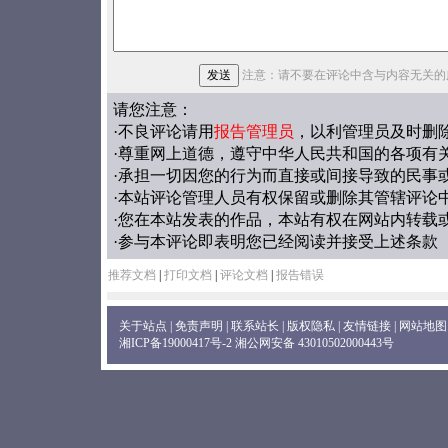
注意：请不要在评论中含与内容无关的
请您注意：
·不良评论请用
报告管理员
，以利管理员及时删
·尊重网上道德，遵守中华人民共和国的各项有
·承担一切因您的行为而直接或间接导致的民事
·本站评论管理人员有权保留或删除其管辖评论
·您在本站发表的作品，本站有权在网站内转载
·参与本评论即表明您已经阅读并接受上述条款
推荐文档
|
打印文档
|
评论文档
|
报告错误
关于站点
|
免责声明
|
联系站长
|
版权隐私
|
友情链接
|
网站地图
湘ICP备19000417号-2
湘公网安备 43010502000443号