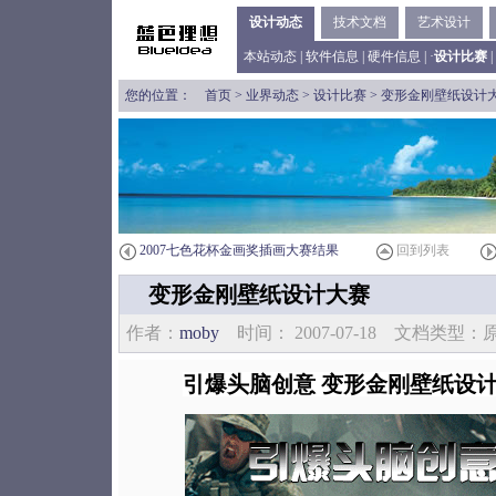
设计动态
技术文档
艺术设计
本站动态
|
软件信息
|
硬件信息
| ·
设计比赛
|
您的位置：
首页
>
业界动态
>
设计比赛
> 变形金刚壁纸设计
2007七色花杯金画奖插画大赛结果
回到列表
变形金刚壁纸设计大赛
作者：
moby
时间： 2007-07-18 文档类型
引爆头脑创意 变形金刚壁纸设