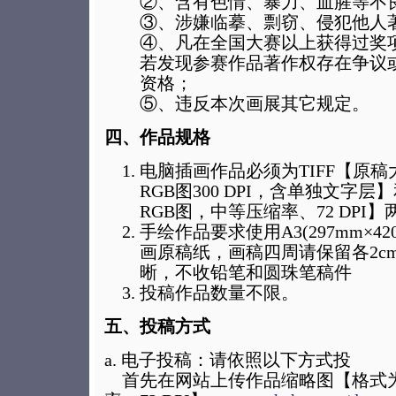
②、含有色情、暴力、血腥等不
③、涉嫌临摹、剽窃、侵犯他人
④、凡在全国大赛以上获得过奖
若发现参赛作品著作权存在争议
资格；
⑤、违反本次画展其它规定。
四、作品规格
电脑插画作品必须为TIFF【原稿
RGB图300 DPI，含单独文字层
RGB图，中等压缩率、72 DPI】
手绘作品要求使用A3(297mm×4
画原稿纸，画稿四周请保留各2c
晰，不收铅笔和圆珠笔稿件
投稿作品数量不限。
五、投稿方式
a. 电子投稿：请依照以下方式投
首先在网站上传作品缩略图【格式为