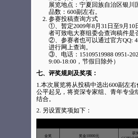
展览地点：宁夏回族自治区银川
品数：600副左右。
参赛投稿查询方式
①、暂定2009年8月31日至9月
者可致电大赛组委会查询稿件是
②、参赛者也可以通过官方QQ: 47468
进行网上查询。
③、电话：15109519988 0951-
9:00-18:00，节假日除外）
七、评奖规则及奖项：
1.本次展览将从投稿中选出600副左
公平起见，将资深专家组、青年专业
结合。
2. 另设置奖项如下：
奖项
奖品
获
金奖
奖金10000元