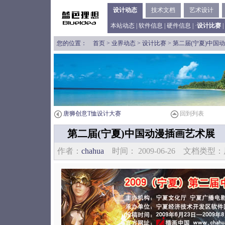
设计动态
技术文档
艺术设计
本站动态
|
软件信息
|
硬件信息
| ·
设计比赛
|
您的位置：
首页
>
业界动态
>
设计比赛
> 第二届(宁夏)中国
唐狮创意T恤设计大赛
回到列表
第二届(宁夏)中国动漫插画艺术展
作者：
chahua
时间： 2009-06-26 文档类