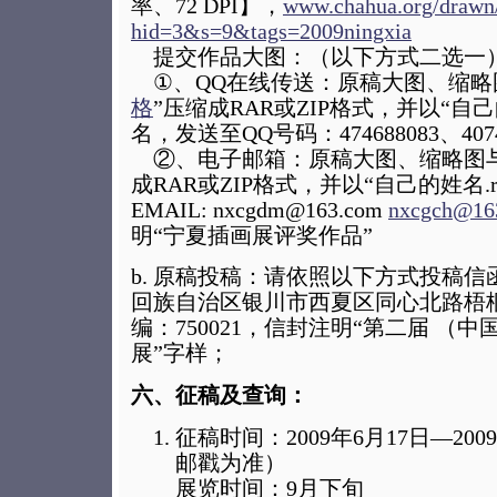
率、72 DPI】，
www.chahua.org/drawn
hid=3&s=9&tags=2009ningxia
提交作品大图：（以下方式二选一
①、QQ在线传送：原稿大图、缩略
格
”压缩成RAR或ZIP格式，并以“自己的
名，发送至QQ号码：474688083、4074
②、电子邮箱：原稿大图、缩略图与
成RAR或ZIP格式，并以“自己的姓名.
EMAIL: nxcgdm@163.com
nxcgch@16
明“宁夏插画展评奖作品”
b. 原稿投稿：请依照以下方式投稿
回族自治区银川市西夏区同心北路梧桐
编：750021，信封注明“第二届 （
展”字样；
六、征稿及查询：
征稿时间：2009年6月17日—20
邮戳为准）
展览时间：9月下旬