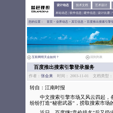
设计动态
技术文档
艺术设计
本站动态
|
软件信息
|
硬件信息
|
设计比赛
|
您的位置：
首页
>
业界动态
>
其它信息
> 百度推出搜索引擎
互联网明天会如何？
回到列表
百度推出搜索引擎登录服务
作者：
张会来
时间： 2003-11-01 文档类
转自：江南时报
中文搜索引擎市场又风云四起，各
纷纷打造“秘密武器”，捞取搜索市场的
近日，百度继“竞价排名”后又扔出