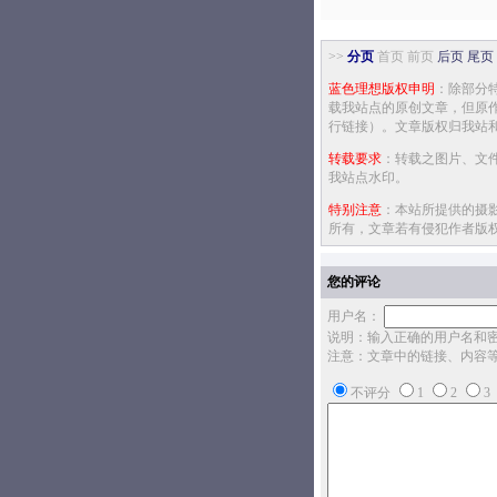
>>
分页
首页 前页
后页
尾页
蓝色理想版权申明
：除部分
载我站点的原创文章，但原
行链接）。文章版权归我站
转载要求
：转载之图片、文
我站点水印。
特别注意
：本站所提供的摄
所有，文章若有侵犯作者版
您的评论
用户名：
说明：输入正确的用户名和
注意：文章中的链接、内容
不评分
1
2
3