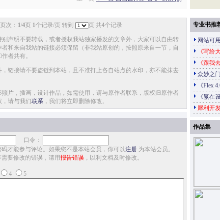
专业书推
页次：
1
/
4
页
1
个记录/页 转到
页 共
4
个记录
特别声明不要转载，或者授权我站独家播发的文章外，大家可以自由转
网站可
作者和来自我站的链接必须保留（非我站原创的，按照原来自一节，自
《写给大
和作者共有。
《跟我
件，链接请不要盗链到本站，且不准打上各自站点的水印，亦不能抹去
众妙之门
《Flex 
影照片，插画，设计作品，如需使用，请与原作者联系，版权归原作者
《赢在
权，请与我们
联系
，我们将立即删除修改。
犀利开发
作品集
口令：
密码才能参与评论。如果您不是本站会员，你可以
注册
为本站会员。
等需要修改的错误，请用
报告错误
，以利文档及时修改。
4
5