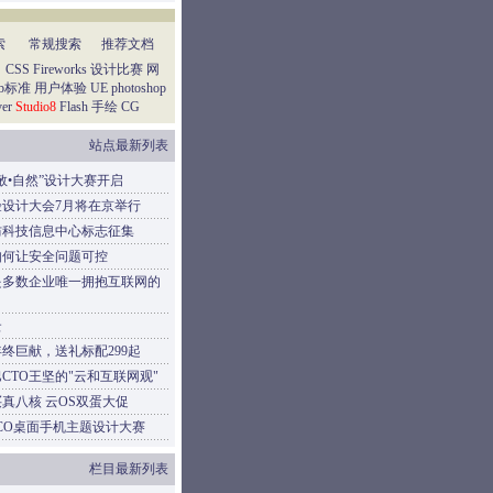
索
常规搜索
推荐文档
：
CSS
Fireworks
设计比赛
网
eb标准
用户体验
UE
photoshop
er
Studio8
Flash
手绘
CG
站点最新列表
敬•自然”设计大赛开启
验设计大会7月将在京举行
防科技信息中心标志征集
如何让安全问题可控
是多数企业唯一拥抱互联网的
云
终巨献，送礼标配299起
CTO王坚的"云和互联网观"
元买真八核 云OS双蛋大促
CO桌面手机主题设计大赛
栏目最新列表