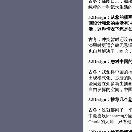
古冬：插图日志，如
纯粹的一种记录生活
52Design：从您
画设计和您的生活有
活，这种情况下您是
古冬：冲突暂时还没
漆黑时更适合肆无忌
也自然解决了，哈哈，
52Design：您对
古冬：我觉得中国的
出现模式化、抄袭的
些问题在众多新生插
自由发挥的空间，中
52Design：推荐
古冬：这就郁闷了，
中最喜欢joesorr
Craola的大师，
52Design：给初