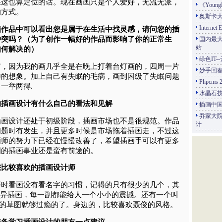
果这也算定位的话。现在画画只是个人爱好，无流无派，
《Youn
的方式。
奥斯卡
Interne
的插画作品中可以看出您是属于在生活中找灵感，请问您的插
冲突吗？（为了创作一幅好的作品而影响了你的正常生
国内最大
站
如何解决的）
绿色IT
有，因为我的画几乎全是在晚上打着台灯画的，四周一片
妙手回春
惮的想象。加上自己有失眠的毛病，画到困级了失眠问题
Phpcm
一举两得.
水晶石
中国的插画设计有什么自己的看法和见解
插画中国
乔家大院
插画设计还处于初级阶段，插画市场也不是很规范。作品
计
问题时有发生，并且更多时候是市场拖着插画走，不过这
画师的努力下已经在慢慢改善了，希望插画手可以有更多
国的插画事业还是蛮有前途的。
几个您比较喜欢的插画设计师
平时看画没有看名字的习惯，记得的只有很少的几个，其
en的怪异插画，每一副都能给人一个小小的震撼。还有一个叫
只看他的草图就够过瘾的了。身边的，比较喜欢聂俊的风格。
学或准备学习插画设计的朋友一点建议