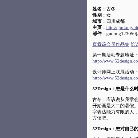
姓名
：古冬
性别
：女
城市
：四川成都
主页
：
http://gudong.b
邮件
：gudong123050[a
查看该会员作品集
给
第一期活动专题地址
http://www.52design.c
设计师网上联展活动
http://www.52design.
52Design：您是
古冬：应该说从我学
开始画是大二的暑假
字表达能力有限的人
方便吧。
52Design：您对