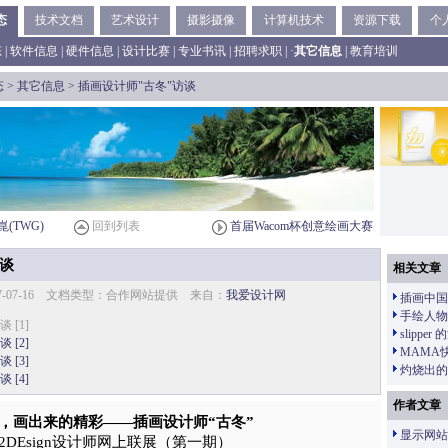
态
技术文档
艺术设计
摄影摄像
计算机技术
资源下载
个
态
|
软件信息
|
硬件信息
|
设计比赛
|
专业书讯
|
招聘求职
| ·
其它信息
|
教育培训
态
>
其它信息
> 插画设计师"古冬"访谈
崑(TWG)
回到列表
首届Wacom杯创意绘画大赛
谈
相关文章
7-07-16 文档类型：合作网站提供 来自：
我爱设计网
插画中国
手绘人物
 [1]
slipp
 [2]
MAMA
 [3]
灼烧出的
 [4]
作者文章
，画出来的精彩——插画设计师“古冬”
显示网站 
52DEsign设计师网上联展（第一期）