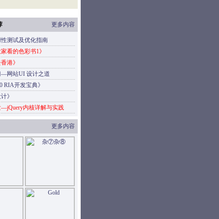
荐
更多内容
用性测试及优化指南
家看的色彩书1》
去香港》
—网站UI 设计之道
4.0 RIA开发宝典》
设计》
—jQuery内核详解与实践
更多内容