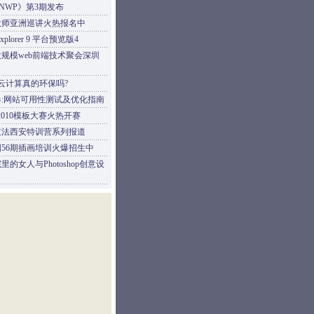
gNWP》第3期发布
大师亚洲巡讲火热报名中
t Explorer 9 平台预览版4
规模web前端技术聚会深圳
--云计算真的环保吗?
:网站可用性测试及优化指南
s 2010模板大赛火热开赛
技法西安特训营系列报道
56期插画培训火爆招生中
里的女人与Photoshop创意设