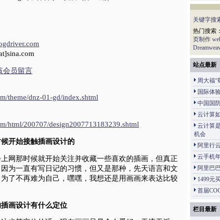
关键字搜
热门搜索
页制作
w
logdriver.com
Dreamweav
t]sina.com
站点最新
该会员留言
周大福“
：
国际体
om/theme/dnz-01-gd/index.shtml
中国国
：
云计算
com/html/200707/design2007713183239.shtml
云计算
机会
什么时候开始接触插画设计的
阿里行
云手机年
会上网那时候就开始关注并收藏一些喜欢的插画，但真正
。因为一直有写日记的习惯，但又是那种，先天语言和文
阿里巴巴
，为了不再难为自己，嘿嘿，我想还是用画画来表达比较
1499
首届CO
自己的插画设计有什么定位
栏目最新