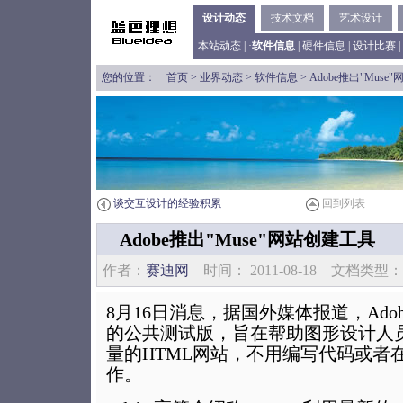
设计动态
技术文档
艺术设计
本站动态
| ·
软件信息
|
硬件信息
|
设计比赛
|
您的位置：
首页
>
业界动态
>
软件信息
> Adobe推出"Mus
谈交互设计的经验积累
回到列表
Adobe推出"Muse"网站创建工具
作者：
赛迪网
时间： 2011-08-18 文档类
8月16日消息，据国外媒体报道，Adob
的公共测试版，旨在帮助图形设计人
量的HTML网站，不用编写代码或者
作。