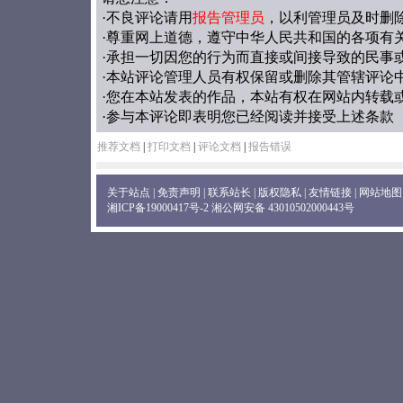
·不良评论请用
报告管理员
，以利管理员及时删
·尊重网上道德，遵守中华人民共和国的各项有
·承担一切因您的行为而直接或间接导致的民事
·本站评论管理人员有权保留或删除其管辖评论
·您在本站发表的作品，本站有权在网站内转载
·参与本评论即表明您已经阅读并接受上述条款
推荐文档
|
打印文档
|
评论文档
|
报告错误
关于站点
|
免责声明
|
联系站长
|
版权隐私
|
友情链接
|
网站地图
湘ICP备19000417号-2
湘公网安备 43010502000443号