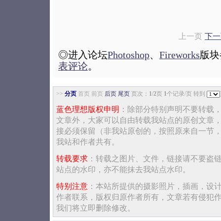
上一页
下一页
◎进入论坛
Photoshop
、
Fireworks
版块
表评论
。
>>
分页
首页 前页
后页
尾页
页次：
1
/
2
页
1
个记录/页 转到
蓝色理想版权申明
：除部分特别声明不要转载
文章外，大家可以自由转载我站点的原创文章
接必须保留（非我站原创的，按照原来自一节
我站和作者共有。
转载要求
：转载之图片、文件，链接请不要盗
站点的水印，亦不能抹去我站点水印。
特别注意
：本站所提供的摄影照片，插画，设
作者联系，版权归原作者所有，文章若有侵犯
我们将立即删除修改。