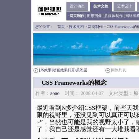
设计动态
技术文档
艺术设计
·
网页制作
|
图形图像
|
多媒体制作
|
网络编
您的位置：
首页
>
技术文档
>
网页制作
> CSS Frameworks
[JS效果]动画效果打开/关闭层
回到列表
CSS Frameworks的概念
作者：
aoao
时间： 2008-04-07 文档类型
最近看到N多介绍CSS框架，前些天
限的视野里，还没见到可以真正可以称
~”，当然也可能是我的视野太小了，
了，我自己还是感觉还有一大堆我看