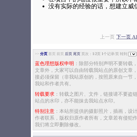
没有实际的经验的话，想建立威
上一页
下一页 Al
>>
分页
首页 前页
后页
尾页
页次：
1
/
2
页
1
个记录/页 转到
蓝色理想版权申明
：除部分特别声明不要转载
文章外，大家可以自由转载我站点的原创文章
接必须保留（非我站原创的，按照原来自一节
我站和作者共有。
转载要求
：转载之图片、文件，链接请不要盗
站点的水印，亦不能抹去我站点水印。
特别注意
：本站所提供的摄影照片，插画，设
作者联系，版权归原作者所有，文章若有侵犯
我们将立即删除修改。