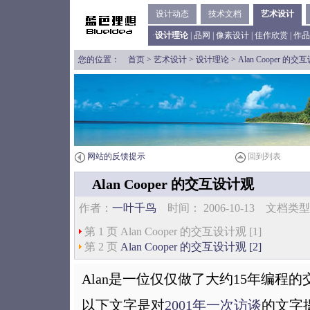
设计动态
技术文档
艺术设计
·
设计理论
|
品网
|
像素设计
|
佳作欣赏
|
作品
您的位置：
首页
>
艺术设计
>
设计理论
> Alan Cooper 的
网站的反馈提示
回到列表
Alan Cooper 的交互设计观
作者：
一叶千鸟
时间： 2006-10-13 文档
第 1 页 Alan Cooper 的交互设计观 [1]
第 2 页
Alan Cooper 的交互设计观 [2]
Alan是一位仅仅做了大约15年编程
以下文字是对
2001年一次访谈
的文字