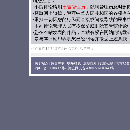
请您注意：
·不良评论请用
报告管理员
，以利管理员及时删
·尊重网上道德，遵守中华人民共和国的各项有
·承担一切因您的行为而直接或间接导致的民事
·本站评论管理人员有权保留或删除其管辖评论
·您在本站发表的作品，本站有权在网站内转载
·参与本评论即表明您已经阅读并接受上述条款
推荐文档
|
打印文档
|
评论文档
|
报告错误
关于站点
|
免责声明
|
联系站长
|
版权隐私
|
友情链接
|
网站地图
湘ICP备19000417号-2
湘公网安备 43010502000443号