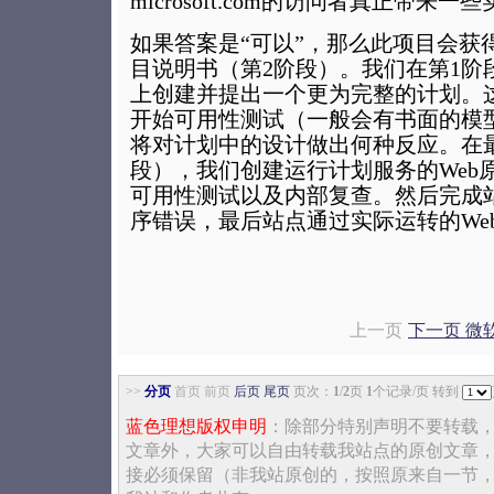
microsoft.com的访问者真正带来一
如果答案是“可以”，那么此项目会获
目说明书（第2阶段）。我们在第1阶
上创建并提出一个更为完整的计划。
开始可用性测试（一般会有书面的模
将对计划中的设计做出何种反应。在
段），我们创建运行计划服务的Web
可用性测试以及内部复查。然后完成
序错误，最后站点通过实际运转的We
上一页
下一页 微
>>
分页
首页 前页
后页
尾页
页次：
1
/
2
页
1
个记录/页 转到
蓝色理想版权申明
：除部分特别声明不要转载
文章外，大家可以自由转载我站点的原创文章
接必须保留（非我站原创的，按照原来自一节