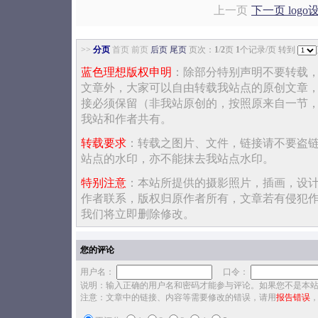
上一页
下一页 logo
>>
分页
首页 前页
后页
尾页
页次：
1
/
2
页
1
个记录/页 转到
蓝色理想版权申明
：除部分特别声明不要转载
文章外，大家可以自由转载我站点的原创文章
接必须保留（非我站原创的，按照原来自一节
我站和作者共有。
转载要求
：转载之图片、文件，链接请不要盗
站点的水印，亦不能抹去我站点水印。
特别注意
：本站所提供的摄影照片，插画，设
作者联系，版权归原作者所有，文章若有侵犯
我们将立即删除修改。
您的评论
用户名：
口令：
说明：输入正确的用户名和密码才能参与评论。如果您不是本
注意：文章中的链接、内容等需要修改的错误，请用
报告错误