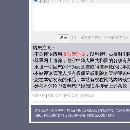
不评分
1
2
3
4
5
注意：请不要在评论中含与内容无关的
请您注意：
·不良评论请用
报告管理员
，以利管理员及时删
·尊重网上道德，遵守中华人民共和国的各项有
·承担一切因您的行为而直接或间接导致的民事
·本站评论管理人员有权保留或删除其管辖评论
·您在本站发表的作品，本站有权在网站内转载
·参与本评论即表明您已经阅读并接受上述条款
推荐文档
|
打印文档
|
评论文档
|
报告错误
关于站点
|
免责声明
|
联系站长
|
版权隐私
|
友情链接
|
网站地图
湘ICP备19000417号-2
湘公网安备 43010502000443号