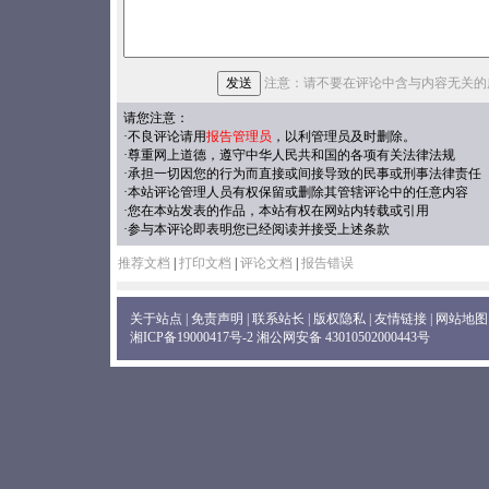
注意：请不要在评论中含与内容无关的
请您注意：
·不良评论请用
报告管理员
，以利管理员及时删除。
·尊重网上道德，遵守中华人民共和国的各项有关法律法规
·承担一切因您的行为而直接或间接导致的民事或刑事法律责任
·本站评论管理人员有权保留或删除其管辖评论中的任意内容
·您在本站发表的作品，本站有权在网站内转载或引用
·参与本评论即表明您已经阅读并接受上述条款
推荐文档
|
打印文档
|
评论文档
|
报告错误
关于站点
|
免责声明
|
联系站长
|
版权隐私
|
友情链接
|
网站地图
湘ICP备19000417号-2
湘公网安备 43010502000443号