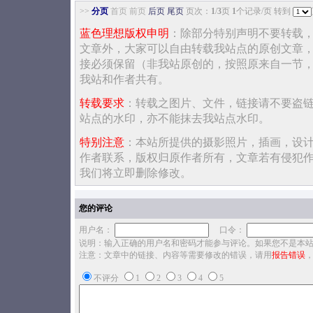
>>
分页
首页 前页
后页
尾页
页次：
1
/
3
页
1
个记录/页 转到
蓝色理想版权申明
：除部分特别声明不要转载
文章外，大家可以自由转载我站点的原创文章
接必须保留（非我站原创的，按照原来自一节
我站和作者共有。
转载要求
：转载之图片、文件，链接请不要盗
站点的水印，亦不能抹去我站点水印。
特别注意
：本站所提供的摄影照片，插画，设
作者联系，版权归原作者所有，文章若有侵犯
我们将立即删除修改。
您的评论
用户名：
口令：
说明：输入正确的用户名和密码才能参与评论。如果您不是本
注意：文章中的链接、内容等需要修改的错误，请用
报告错误
不评分
1
2
3
4
5