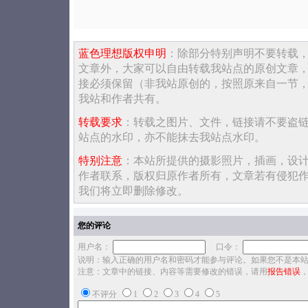
蓝色理想版权申明
：除部分特别声明不要转载
文章外，大家可以自由转载我站点的原创文章
接必须保留（非我站原创的，按照原来自一节
我站和作者共有。
转载要求
：转载之图片、文件，链接请不要盗
站点的水印，亦不能抹去我站点水印。
特别注意
：本站所提供的摄影照片，插画，设
作者联系，版权归原作者所有，文章若有侵犯
我们将立即删除修改。
您的评论
用户名：
口令：
说明：输入正确的用户名和密码才能参与评论。如果您不是本
注意：文章中的链接、内容等需要修改的错误，请用
报告错误
不评分
1
2
3
4
5