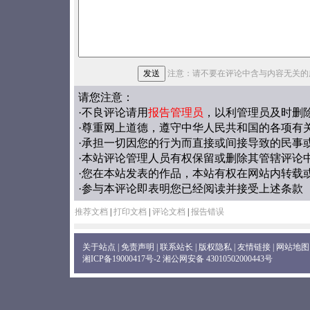
注意：请不要在评论中含与内容无关的
请您注意：
·不良评论请用
报告管理员
，以利管理员及时删
·尊重网上道德，遵守中华人民共和国的各项有
·承担一切因您的行为而直接或间接导致的民事
·本站评论管理人员有权保留或删除其管辖评论
·您在本站发表的作品，本站有权在网站内转载
·参与本评论即表明您已经阅读并接受上述条款
推荐文档
|
打印文档
|
评论文档
|
报告错误
关于站点
|
免责声明
|
联系站长
|
版权隐私
|
友情链接
|
网站地图
湘ICP备19000417号-2
湘公网安备 43010502000443号