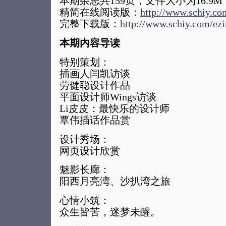
本期杂志共159页，文件大小为16.9M
精简在线阅读版：
http://www.schiy.c
完整下载版：
http://www.schiy.com/ez
本期内容导读
特别策划：
插画人闫凯访谈
劳健聪设计作品
平面设计师Wings访谈
Li皮皮：最快乐的设计师
覃伟插话作品赏
设计秀场：
网页设计欣赏
魅影长廊：
阳西月亮湾、沙扒湾之旅
心情小筑：
众生皆苦，迷梦未醒。