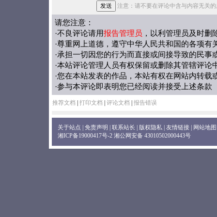
注意：请不要在评论中含与内容无关的
请您注意：
·不良评论请用
报告管理员
，以利管理员及时删
·尊重网上道德，遵守中华人民共和国的各项有
·承担一切因您的行为而直接或间接导致的民事
·本站评论管理人员有权保留或删除其管辖评论
·您在本站发表的作品，本站有权在网站内转载
·参与本评论即表明您已经阅读并接受上述条款
推荐文档
|
打印文档
|
评论文档
|
报告错误
关于站点
|
免责声明
|
联系站长
|
版权隐私
|
友情链接
|
网站地图
湘ICP备19000417号-2
湘公网安备 43010502000443号