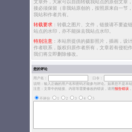
文章外，大家可以自由转载我站点的原创文章
接必须保留（非我站原创的，按照原来自一节
我站和作者共有。
转载要求
：转载之图片、文件，链接请不要盗
站点的水印，亦不能抹去我站点水印。
特别注意
：本站所提供的摄影照片，插画，设
作者联系，版权归原作者所有，文章若有侵犯
我们将立即删除修改。
您的评论
用户名：
口令：
说明：输入正确的用户名和密码才能参与评论。如果您不是本
注意：文章中的链接、内容等需要修改的错误，请用
报告错误
不评分
1
2
3
4
5