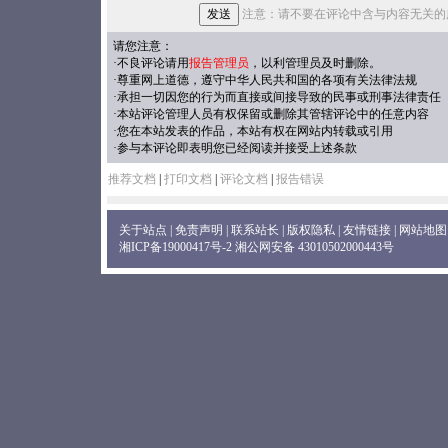
注意：请不要在评论中含与内容无关的
请您注意：
·不良评论请用
报告管理员
，以利管理员及时删除。
·尊重网上道德，遵守中华人民共和国的各项有关法律法规
·承担一切因您的行为而直接或间接导致的民事或刑事法律责任
·本站评论管理人员有权保留或删除其管辖评论中的任意内容
·您在本站发表的作品，本站有权在网站内转载或引用
·参与本评论即表明您已经阅读并接受上述条款
推荐文档
|
打印文档
|
评论文档
|
报告错误
关于站点
|
免责声明
|
联系站长
|
版权隐私
|
友情链接
|
网站地图
湘ICP备19000417号-2
湘公网安备 43010502000443号