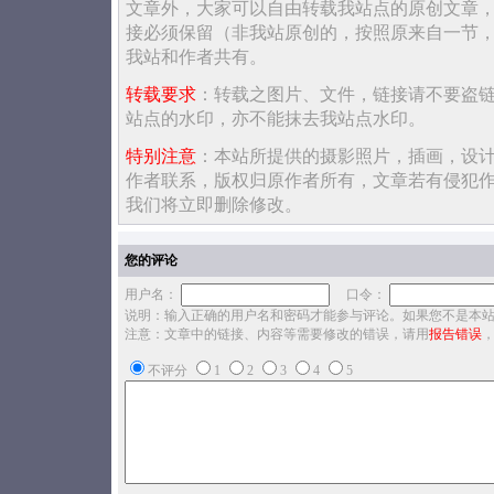
文章外，大家可以自由转载我站点的原创文章
接必须保留（非我站原创的，按照原来自一节
我站和作者共有。
转载要求
：转载之图片、文件，链接请不要盗
站点的水印，亦不能抹去我站点水印。
特别注意
：本站所提供的摄影照片，插画，设
作者联系，版权归原作者所有，文章若有侵犯
我们将立即删除修改。
您的评论
用户名：
口令：
说明：输入正确的用户名和密码才能参与评论。如果您不是本
注意：文章中的链接、内容等需要修改的错误，请用
报告错误
不评分
1
2
3
4
5