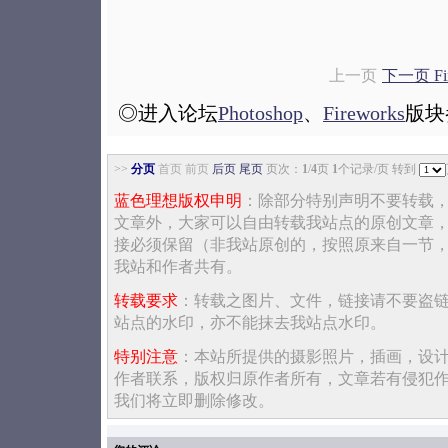
上一页
下一页 Fi
◎进入论坛
Photoshop
、
Fireworks
版块
>>
分页
首页 前页
后页
尾页
页次：
1
/
4
页
1
个记录/页 转到
蓝色理想版权申明
：除部分特别声明不要转载
文章外，大家可以自由转载我站点的原创文章
接必须保留（非我站原创的，按照原来自一节
我站和作者共有。
转载要求
：转载之图片、文件，链接请不要盗
站点的水印，亦不能抹去我站点水印。
特别注意
：本站所提供的摄影照片，插画，设
作者联系，版权归原作者所有，文章若有侵犯
我们将立即删除修改。