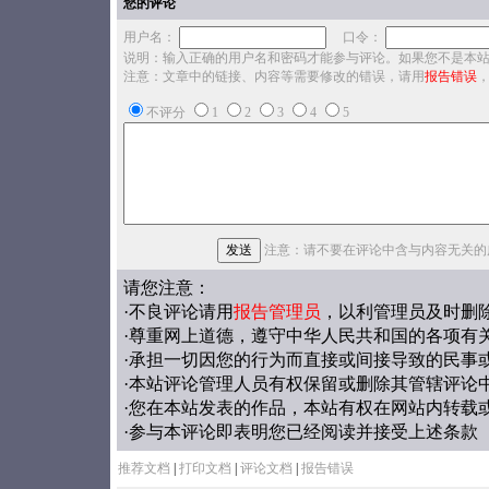
您的评论
用户名：
口令：
说明：输入正确的用户名和密码才能参与评论。如果您不是本
注意：文章中的链接、内容等需要修改的错误，请用
报告错误
不评分
1
2
3
4
5
注意：请不要在评论中含与内容无关的
请您注意：
·不良评论请用
报告管理员
，以利管理员及时删
·尊重网上道德，遵守中华人民共和国的各项有
·承担一切因您的行为而直接或间接导致的民事
·本站评论管理人员有权保留或删除其管辖评论
·您在本站发表的作品，本站有权在网站内转载
·参与本评论即表明您已经阅读并接受上述条款
推荐文档
|
打印文档
|
评论文档
|
报告错误