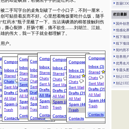
红色的却是碘酒，右侧黑乎乎的是红药水。
首届CO
指被二手写字台的桌角划破了一个小口子，不到一厘米，
栏目最新
上创可贴捂着反而不好。心里想着晚饭要吃什么饭，随手
“红药水”瓶子里蘸了一下。当沾满碘酒的棉签接触到伤
国外创
动，撕心裂肺，肝肠寸断，痛不欲生……刘胡兰、江姐、
情感化
英雄的伟大，我一下子就全都理解了。
线下项目
了用户。
线下项目
简约而不简
培养用
优秀名
专题头
别让UE
别让UE