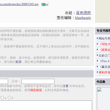
ea.com/design/doc/2008/5345.asp
出处：
蓝色理想
责任编辑：
bluehearts
专业书推
特别声明不要转载，或者授权我站独家播发的文章外，大家可以自由转
作者和来自我站的链接必须保留（非我站原创的，按照原来自一节，自
网站可
和作者共有。
《写给大
件，链接请不要盗链到本站，且不准打上各自站点的水印，亦不能抹去
《跟我
众妙之门
影照片，插画，设计作品，如需使用，请与原作者联系，版权归原作者
《Flex 
权，请与我们
联系
，我们将立即删除修改。
《赢在
犀利开发
口令：
作品集
密码才能参与评论。如果您不是本站会员，你可以
注册
为本站会员。
等需要修改的错误，请用
报告错误
，以利文档及时修改。
4
5