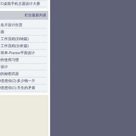
CO桌面手机主题设计大赛
栏目最新列表
意名片设计欣赏
界面
工作流程(归纳篇)
工作流程(分析篇)
单-Practise平面设计
户的使用习惯
片设计
图的秘密武器
D忽悠你(2):多少钱一斤
D忽悠你(1):天生的矛盾