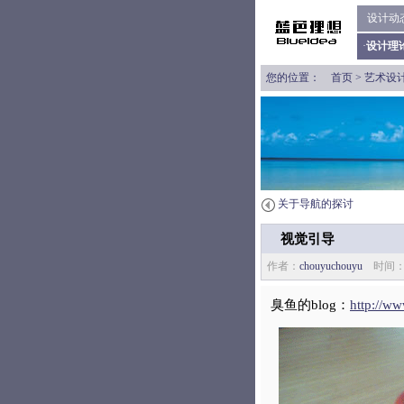
设计动
·
设计理
您的位置：
首页
>
艺术设
关于导航的探讨
视觉引导
作者：
chouyuchouyu
时间： 
臭鱼的blog：
http://w