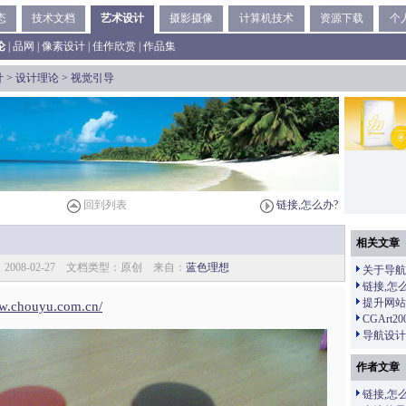
态
技术文档
艺术设计
摄影摄像
计算机技术
资源下载
个
论
|
品网
|
像素设计
|
佳作欣赏
|
作品集
计
>
设计理论
> 视觉引导
回到列表
链接,怎么办?
相关文章
2008-02-27 文档类型：原创 来自：
蓝色理想
关于导航
链接,怎
提升网站
ww.chouyu.com.cn/
CGArt
导航设计
作者文章
链接,怎