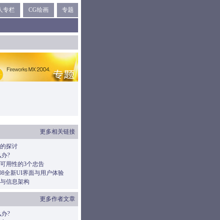
人专栏
CG绘画
专题
更多相关链接
的探讨
么办?
可用性的3个忠告
2008全新UI界面与用户体验
与信息架构
更多作者文章
么办?