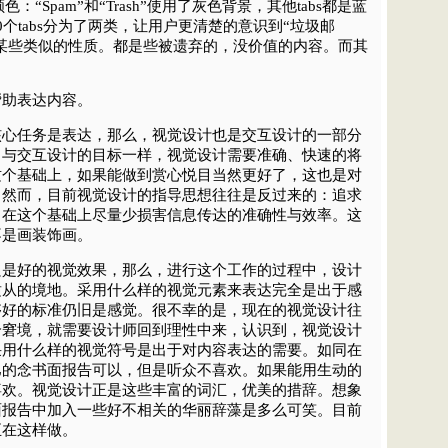
的颜色：“Spam”和“Trash”使用了灰色背景，其他tabs都是蓝
个tabs分为了两类，让用户更清楚的意识到“垃圾邮
有某些类似的性质。都是些被遗弃的，没价值的内容。而其
。
帮助表达内容。
核心任务是表达，那么，视觉设计也是交互设计的一部分
。与交互设计的目标一样，视觉设计需要准确、快速的将
这个基础上，如果能做到赏心悦目当然更好了，这也是对
。然而，目前视觉设计的指导思想往往是反过来的：追求
，在这个基础上尽量少损害信息传达的准确性与效率。这
不是画装饰画。
只是好的视觉效果，那么，进行这个工作的过程中，设计
适从的境地。采用什么样的视觉元素来表达完全是出于感
够好的标准仍旧是感觉。很不幸的是，现在的视觉设计往
个窘境，就需要设计师回到理性中来，认识到，视觉设计
采用什么样的视觉符号是出于对内容表达的需要。如同在
巴的念书面报告可以，但是听众不喜欢。如果能用生动的
喜欢。视觉设计正是这些丰富的词汇，优美的措辞。想象
面报告中加入一些好不相关的华丽辞藻是多么可笑。目前
正在这样做。