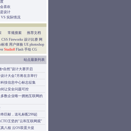
度
会喜欢
是设计
 VS 实际情况
索
常规搜索
推荐文档
：
CSS
Fireworks
设计比赛
网
eb标准
用户体验
UE
photoshop
er
Studio8
Flash
手绘
CG
站点最新列表
敬•自然”设计大赛开启
验设计大会7月将在京举行
防科技信息中心标志征集
如何让安全问题可控
是多数企业唯一拥抱互联网的
云
终巨献，送礼标配299起
CTO王坚的"云和互联网观"
元买真八核 云OS双蛋大促