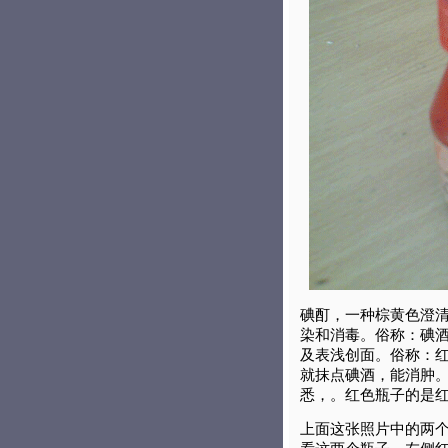
碘酊，一种棕黄色澄
染和消毒。俗称：碘
及表浅创面。俗称：
就抹点碘酒，能消肿
悉，。红色瓶子的是
上面这张照片中的两