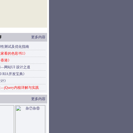
荐
更多内容
用性测试及优化指南
家看的色彩书1》
去香港》
—网站UI 设计之道
4.0 RIA开发宝典》
设计》
—jQuery内核详解与实践
更多内容