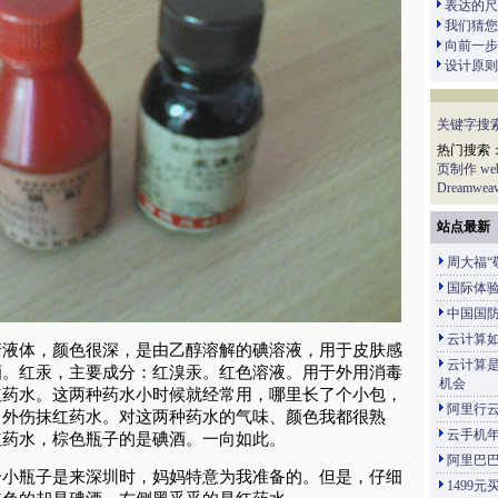
表达的尺
我们猜您
向前一步
设计原则
关键字搜
热门搜索
页制作
w
Dreamweav
站点最新
周大福“
国际体
中国国
云计算
清液体，颜色很深，是由乙醇溶解的碘溶液，用于皮肤感
云计算
酒。红汞，主要成分：红溴汞。红色溶液。用于外用消毒
机会
红药水。这两种药水小时候就经常用，哪里长了个小包，
阿里行
。外伤抹红药水。对这两种药水的气味、颜色我都很熟
云手机年
红药水，棕色瓶子的是碘酒。一向如此。
阿里巴巴
个小瓶子是来深圳时，妈妈特意为我准备的。但是，仔细
1499