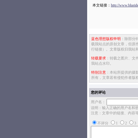
本文链接：
http://www.blueid
蓝色理想版权申明
：除部分
载我站点的原创文章，但原
行链接）。文章版权归我站
转载要求
：转载之图片、文
我站点水印。
特别注意
：本站所提供的摄
所有，文章若有侵犯作者版
您的评论
用户名：
说明：输入正确的用户名和
注意：文章中的链接、内容
不评分
1
2
3