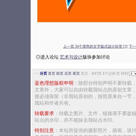
上一页 50个漂亮的文字版式设计欣赏 [3]
下一
◎进入论坛
艺术与设计
版块参加讨论
>>
分页
首页
前页
后页
尾页
页次：
4
/
17
页
1
个记录/页 转到
蓝色理想版权申明
：除部分特别声明不要转载
文章外，大家可以自由转载我站点的原创文章
接必须保留（非我站原创的，按照原来自一节
我站和作者共有。
转载要求
：转载之图片、文件，链接请不要盗
站点的水印，亦不能抹去我站点水印。
特别注意
：本站所提供的摄影照片，插画，设