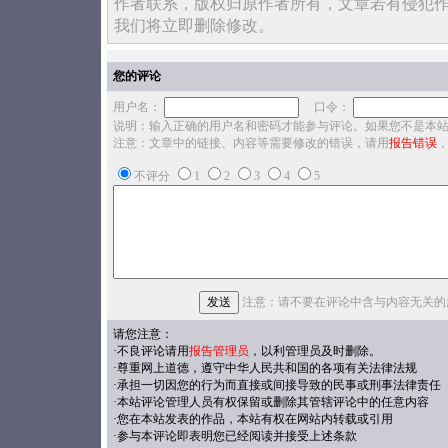
作者联系，版权归原作者所有，文章若有侵犯
我们将立即删除修改。
您的评论
用户名：
口令：
说明：输入正确的用户名和密码才能参与评论。如果您不是本
注意：文章中的链接、内容等需要修改的错误，请用
报告错误
不评分
1
2
3
4
5
注意：请不要在评论中含与内容无关的
请您注意：
·不良评论请用
报告管理员
，以利管理员及时删除。
·尊重网上道德，遵守中华人民共和国的各项有关法律法规
·承担一切因您的行为而直接或间接导致的民事或刑事法律责任
·本站评论管理人员有权保留或删除其管辖评论中的任意内容
·您在本站发表的作品，本站有权在网站内转载或引用
·参与本评论即表明您已经阅读并接受上述条款