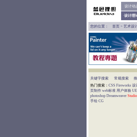
设计动
·
设计理
您的位置：
首页
>
艺术设
关键字搜索
常规搜索
热门搜索：
CSS
Fireworks
设
页制作
web标准
用户体验
UE
photoshop
Dreamweaver
Studi
手绘
CG