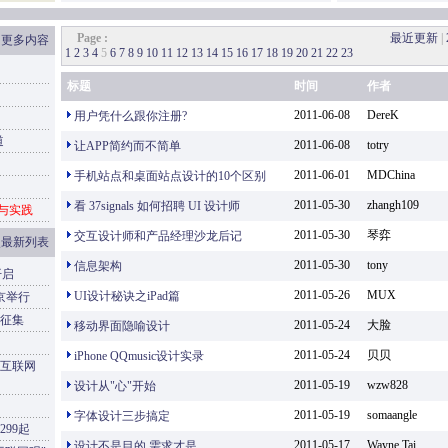
Page :
最近更新
|
更多内容
1
2
3
4
5
6
7
8
9
10
11
12
13
14
15
16
17
18
19
20
21
22
23
标题
时间
作者
2011-06-08
DereK
用户凭什么跟你注册?
道
2011-06-08
totry
让APP简约而不简单
2011-06-01
MDChina
手机站点和桌面站点设计的10个区别
2011-05-30
zhangh109
看 37signals 如何招聘 UI 设计师
解与实践
2011-05-30
琴弈
交互设计师和产品经理沙龙后记
点最新列表
2011-05-30
tony
信息架构
开启
2011-05-26
MUX
UI设计秘诀之iPad篇
京举行
征集
2011-05-24
大脸
移动界面隐喻设计
2011-05-24
贝贝
iPhone QQmusic设计实录
互联网
2011-05-19
wzw828
设计从"心"开始
2011-05-19
somaangle
字体设计三步搞定
99起
2011-05-17
Wayne Tai
设计不是目的,需求才是