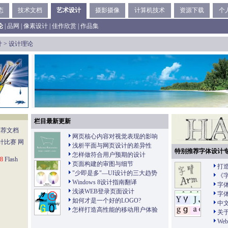
态
技术文档
艺术设计
摄影摄像
计算机技术
资源下载
个
论
|
品网
|
像素设计
|
佳作欣赏
|
作品集
计
>
设计理论
栏目最新更新
推荐文档
网页核心内容对视觉表现的影响
计比赛
网
浅析平面与网页设计的差异性
特别推荐字体设计
怎样做符合用户预期的设计
o8
Flash
页面构建的审图与细节
打造
"少即是多"—UI设计的三大趋势
《
Windows 8设计指南翻译
字
浅谈WEB登录页面设计
字
如何才是一个好的LOGO?
中
怎样打造高性能的移动用户体验
关
W