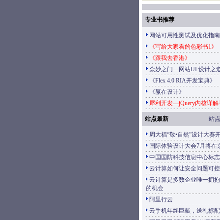
专业书推荐
网站可用性测试及优化指南
《写给大家看的色彩书1》
《跟我去香港》
众妙之门—网站UI 设计之
《Flex 4.0 RIA开发宝典》
《赢在设计》
犀利开发—jQuery内核详
站点最新
站
周大福“敬•自然”设计大赛
国际体验设计大会7月将在
中国国防科技信息中心标志
云计算如何让安全问题可控
云计算是多数企业唯一拥抱
的机会
阿里行云
云手机年终巨献，送礼标配2