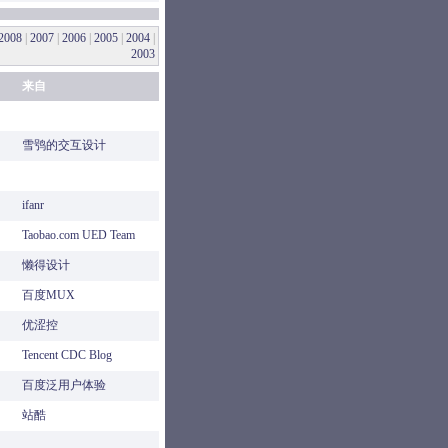
2008
|
2007
|
2006
|
2005
|
2004
|
2003
来自
雪鸮的交互设计
ifanr
Taobao.com UED Team
懒得设计
百度MUX
优涩控
Tencent CDC Blog
百度泛用户体验
站酷