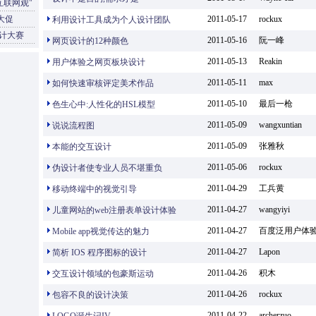
互联网观"
大促
2011-05-17
rockux
利用设计工具成为个人设计团队
设计大赛
2011-05-16
阮一峰
网页设计的12种颜色
2011-05-13
Reakin
用户体验之网页板块设计
2011-05-11
max
如何快速审核评定美术作品
2011-05-10
最后一枪
色生心中:人性化的HSL模型
2011-05-09
wangxuntian
说说流程图
2011-05-09
张雅秋
本能的交互设计
2011-05-06
rockux
伪设计者使专业人员不堪重负
2011-04-29
工兵黄
移动终端中的视觉引导
2011-04-27
wangyiyi
儿童网站的web注册表单设计体验
2011-04-27
百度泛用户体
Mobile app视觉传达的魅力
2011-04-27
Lapon
简析 IOS 程序图标的设计
2011-04-26
积木
交互设计领域的包豪斯运动
2011-04-26
rockux
包容不良的设计决策
2011-04-22
archerzuo