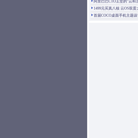
阿里巴巴CTO王坚的"云和
1499元买真八核 云OS双蛋
首届COCO桌面手机主题