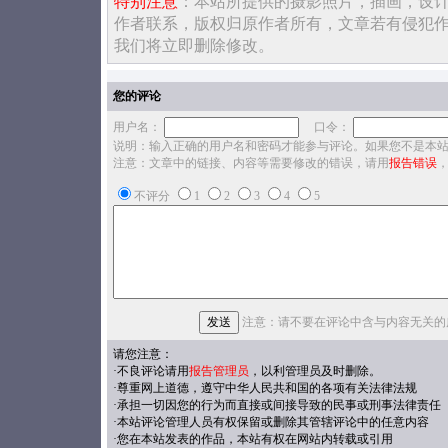
特别注意
：本站所提供的摄影照片，插画，设
作者联系，版权归原作者所有，文章若有侵犯
我们将立即删除修改。
您的评论
用户名：
口令：
说明：输入正确的用户名和密码才能参与评论。如果您不是本
注意：文章中的链接、内容等需要修改的错误，请用
报告错误
不评分
1
2
3
4
5
注意：请不要在评论中含与内容无关的
请您注意：
·不良评论请用
报告管理员
，以利管理员及时删除。
·尊重网上道德，遵守中华人民共和国的各项有关法律法规
·承担一切因您的行为而直接或间接导致的民事或刑事法律责任
·本站评论管理人员有权保留或删除其管辖评论中的任意内容
·您在本站发表的作品，本站有权在网站内转载或引用