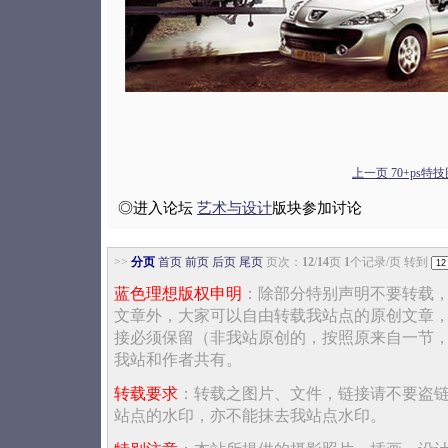
上一页 70+ps特技图
◎进入论坛
艺术与设计
版块参加讨论
>>
分页
首页
前页
后页
尾页
页次：
12
/
14
页
1
个记录/页 转到
蓝色理想版权申明
：除部分特别声明不要转载
文章外，大家可以自由转载我站点的原创文章
接必须保留（非我站原创的，按照原来自一节
我站和作者共有。
转载要求
：转载之图片、文件，链接请不要盗
站点的水印，亦不能抹去我站点水印。