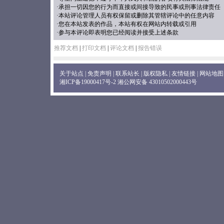
·承担一切因您的行为而直接或间接导致的民事或刑事法律责任
·本站评论管理人员有权保留或删除其管辖评论中的任意内容
·您在本站发表的作品，本站有权在网站内转载或引用
·参与本评论即表明您已经阅读并接受上述条款
推荐文档
|
打印文档
|
评论文档
|
报告错误
关于站点
|
免责声明
|
联系站长
|
版权隐私
|
友情链接
|
网站地图
湘ICP备19000417号-2
湘公网安备 43010502000443号