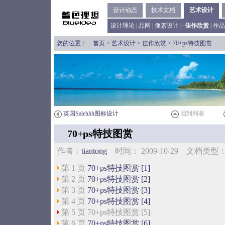
设计动态
技术文档
艺术设计
设计理论
|
品网
|
像素设计
| ·
佳作欣赏
|
作品
您的位置：
首页
>
艺术设计
>
佳作欣赏
> 70+ps特技图赏
英国Salehhh图标设计
回到列表
70+ps特技图赏
作者：
tiantong
时间： 2009-10-29 文档类
第 1 页
70+ps特技图赏 [1]
第 2 页
70+ps特技图赏 [2]
第 3 页
70+ps特技图赏 [3]
第 4 页
70+ps特技图赏 [4]
第 5 页 70+ps特技图赏 [5]
第 6 页
70+ps特技图赏 [6]