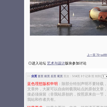
上一页 70+ps特
◎进入论坛
艺术与设计
版块参加讨论
>>
分页
首页
前页
后页
尾页
页次：
5
/
14
页
1
个记录/页 转到
蓝色理想版权申明
：除部分特别声明不要转载
文章外，大家可以自由转载我站点的原创文章
接必须保留（非我站原创的，按照原来自一节
我站和作者共有。