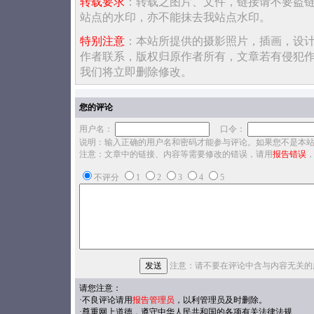
转载要求
：转载之图片、文件，链接请不要盗
站点的水印，亦不能抹去我站点水印。
特别注意
：本站所提供的摄影照片，插画，设
作者联系，版权归原作者所有，文章若有侵犯
我们将立即删除修改。
您的评论
用户名：
口令：
说明：输入正确的用户名和密码才能参与评论。如果您不是本
注意：文章中的链接、内容等需要修改的错误，请用
报告错误
不评分
1
2
3
4
5
注意：请不要在评论中含与内容无关的
请您注意：
·不良评论请用
报告管理员
，以利管理员及时删除。
·尊重网上道德，遵守中华人民共和国的各项有关法律法规