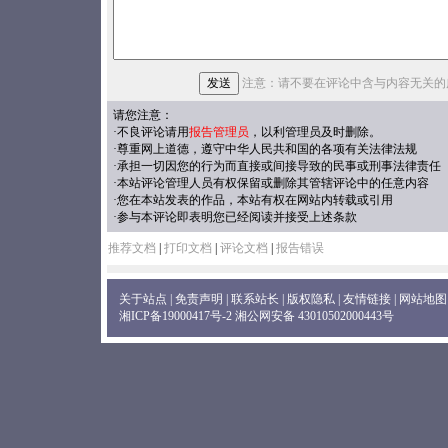
注意：请不要在评论中含与内容无关的
请您注意：
·不良评论请用
报告管理员
，以利管理员及时删除。
·尊重网上道德，遵守中华人民共和国的各项有关法律法规
·承担一切因您的行为而直接或间接导致的民事或刑事法律责任
·本站评论管理人员有权保留或删除其管辖评论中的任意内容
·您在本站发表的作品，本站有权在网站内转载或引用
·参与本评论即表明您已经阅读并接受上述条款
推荐文档
|
打印文档
|
评论文档
|
报告错误
关于站点
|
免责声明
|
联系站长
|
版权隐私
|
友情链接
|
网站地图
湘ICP备19000417号-2
湘公网安备 43010502000443号