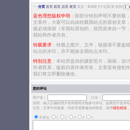
>>
分页
首页
前页
后页
尾页
页次：
8
/
14
页
1
个记录/页 转到
蓝色理想版权申明
：除部分特别声明不要转载
文章外，大家可以自由转载我站点的原创文章
接必须保留（非我站原创的，按照原来自一节
我站和作者共有。
转载要求
：转载之图片、文件，链接请不要盗
站点的水印，亦不能抹去我站点水印。
特别注意
：本站所提供的摄影照片，插画，设
作者联系，版权归原作者所有，文章若有侵犯
我们将立即删除修改。
您的评论
用户名：
口令：
说明：输入正确的用户名和密码才能参与评论。如果您不是本
注意：文章中的链接、内容等需要修改的错误，请用
报告错误
不评分
1
2
3
4
5