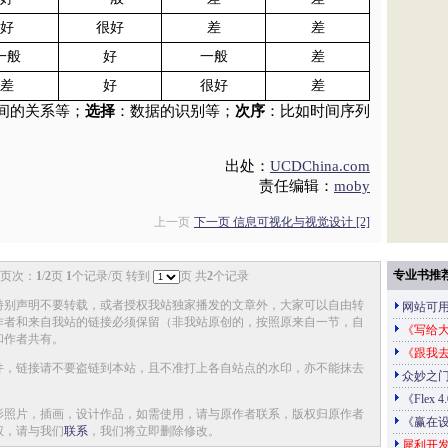
好
很好
差
差
一般
好
一般
差
差
好
很好
差
间的关系等；
选择
：数据的识别等；
次序
：比如时间序列
出处：
UCDChina.com
责任编辑：
moby
上一页
下一页 信息可视化与视觉设计 [2]
专业书推
页次：
1
/
2
页
1
个记录/页 转到
页 共
2
个记录
特别声明不要转载，或者授权我站独家播发的文章外，大家可以自由转
网站可
作者和来自我站的链接必须保留（非我站原创的，按照原来自一节，自
《写给大
和作者共有。
《跟我
件，链接请不要盗链到本站，且不准打上各自站点的水印，亦不能抹去
众妙之门
《Flex 
影照片，插画，设计作品，如需使用，请与原作者联系，版权归原作者
《赢在
权，请与我们
联系
，我们将立即删除修改。
犀利开发