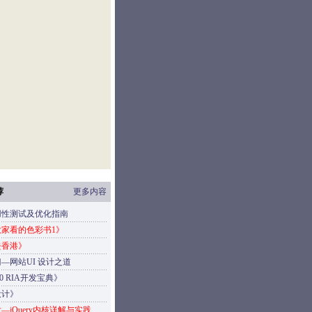
荐
更多内容
用性测试及优化指南
家看的色彩书1》
去香港》
—网站UI 设计之道
4.0 RIA开发宝典》
设计》
—jQuery内核详解与实践