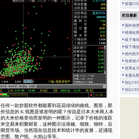
首届CO
栏目最新
国外创
情感化
线下项目
线下项目
简约而不简
培养用
优秀名
专题头
别让UE
别让UE
开任何一款炒股软件都能看到花花绿绿的曲线、图形，那
价信息的 K 线图是谁发明的呢？传说是日本大米商人本
日的大米价格变动而发明的一种图示，记录下价格的涨跌
大米交易来积聚财富，这种图示法准确、细致、独特，后
和期货市场。当然现在信息技术和统计学的发展，还涌现
星空图、散户线、火焰山等等。