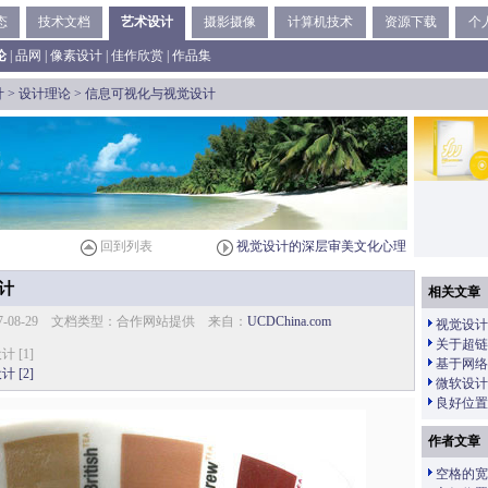
态
技术文档
艺术设计
摄影摄像
计算机技术
资源下载
个
论
|
品网
|
像素设计
|
佳作欣赏
|
作品集
计
>
设计理论
> 信息可视化与视觉设计
回到列表
视觉设计的深层审美文化心理
计
相关文章
7-08-29 文档类型：合作网站提供 来自：
UCDChina.com
视觉设计
关于超链
 [1]
基于网络
 [2]
微软设计
良好位置
作者文章
空格的宽