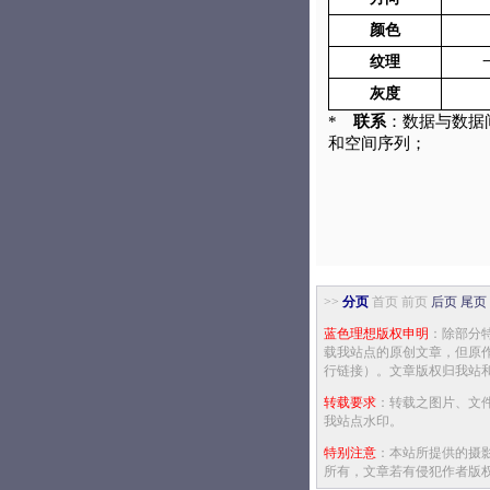
颜色
纹理
灰度
*
联系
：数据与数据
和空间序列；
>>
分页
首页 前页
后页
尾页
蓝色理想版权申明
：除部分
载我站点的原创文章，但原
行链接）。文章版权归我站
转载要求
：转载之图片、文
我站点水印。
特别注意
：本站所提供的摄
所有，文章若有侵犯作者版