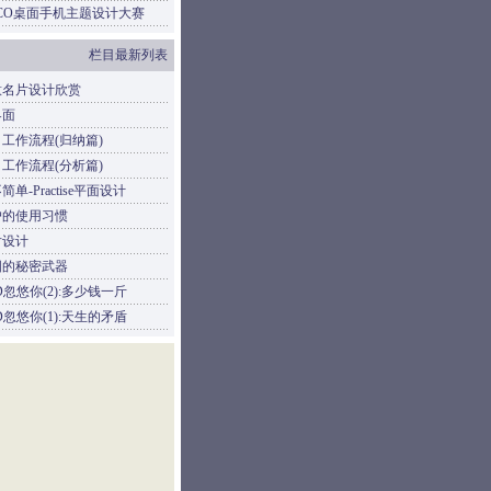
CO桌面手机主题设计大赛
栏目最新列表
意名片设计欣赏
界面
工作流程(归纳篇)
工作流程(分析篇)
单-Practise平面设计
户的使用习惯
片设计
图的秘密武器
D忽悠你(2):多少钱一斤
D忽悠你(1):天生的矛盾