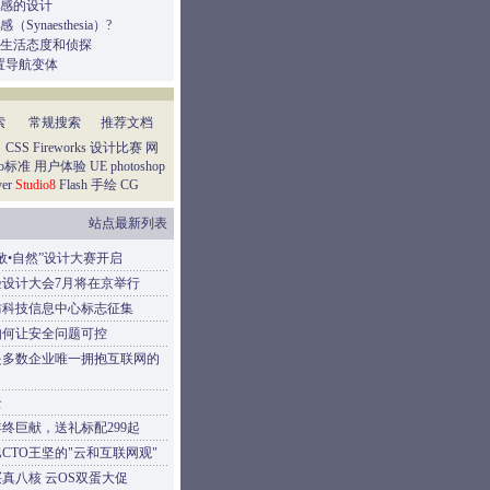
感的设计
Synaesthesia）?
生活态度和侦探
位置导航变体
索
常规搜索
推荐文档
：
CSS
Fireworks
设计比赛
网
eb标准
用户体验
UE
photoshop
er
Studio8
Flash
手绘
CG
站点最新列表
敬•自然”设计大赛开启
验设计大会7月将在京举行
防科技信息中心标志征集
如何让安全问题可控
是多数企业唯一拥抱互联网的
云
终巨献，送礼标配299起
CTO王坚的"云和互联网观"
元买真八核 云OS双蛋大促