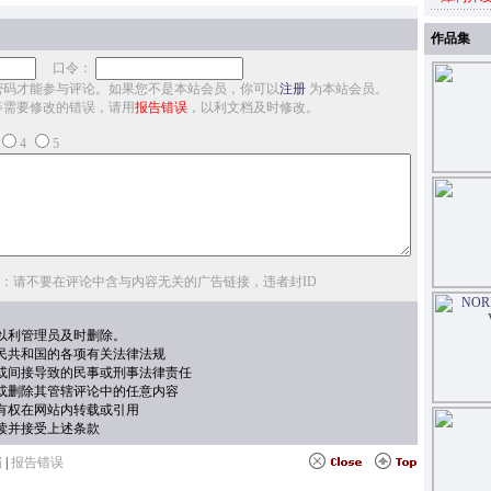
作品集
口令：
密码才能参与评论。如果您不是本站会员，你可以
注册
为本站会员。
等需要修改的错误，请用
报告错误
，以利文档及时修改。
4
5
：请不要在评论中含与内容无关的广告链接，违者封ID
以利管理员及时删除。
民共和国的各项有关法律法规
或间接导致的民事或刑事法律责任
或删除其管辖评论中的任意内容
有权在网站内转载或引用
读并接受上述条款
档
|
报告错误