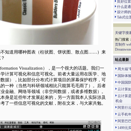
良好位置
什么是通感（
设计师的
Tab式
关键字搜
热门搜索
页制作
w
Dreamweav
为不知道用哪种图表（柱状图、饼状图、散点图……）来
呢？
站点最新
mation Visualization），是一个很大的话题。我们一
周大福“
科学计算可视化和信息可视化。前者大量运用在医学、地
国际体
间数据），比如部分分布式计算项目的屏幕保护程序，可
中国国
化的一种（当然与科研领域相比只能算毛毛雨了）。后者
云计算
商业金融、网络等领域（非空间数据，或者多维数据）。
云计算
化本身是近些年才发展起来的，另一方面我本人实际涉及
机会
参考了一些信息可视化的文献，附在文末，与大家共勉。
阿里行
云手机年
阿里巴巴
1499