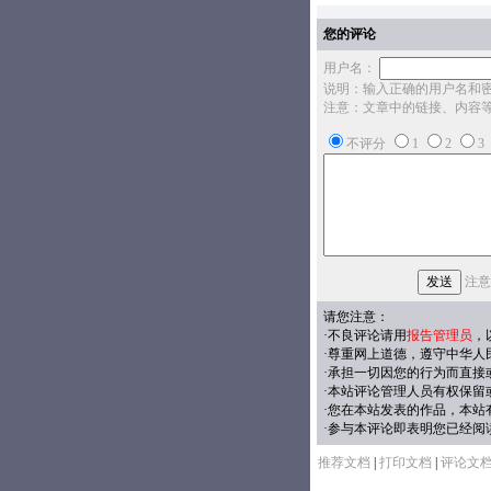
您的评论
用户名：
说明：输入正确的用户名和
注意：文章中的链接、内容
不评分
1
2
3
注意
请您注意：
·不良评论请用
报告管理员
，
·尊重网上道德，遵守中华人
·承担一切因您的行为而直接
·本站评论管理人员有权保留
·您在本站发表的作品，本站
·参与本评论即表明您已经阅
推荐文档
|
打印文档
|
评论文