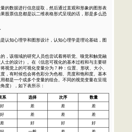
大量的数据进行信息提取，然后通过直观和形象的图形表
如果股票信息都是以二维表格形式呈现的话，那是多么恐
计
础是认知心理学和图形设计，认知心理学是理论基础，图
上的，该领域的研究人员也尝试着将听觉、嗅觉和触觉融
障人士的设计）。在《信息可视化的基本过程和与主要研
将视觉上的可视化变量分为 7 种：位置、形状、大小、
灰度，有时候也会将色彩分为色相、亮度和饱和度。基本
应用都是一个或多个变量的组合。不同的视觉变量在呈现
知角度），如下表所示：
联系
选择
次序
数量
好
差
差
差
好
差
差
差
差
好
好
好
好
一般
差
差