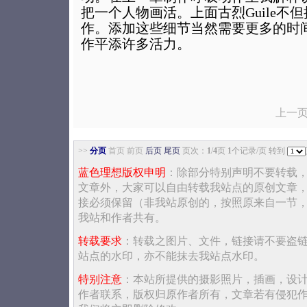
把一个人物画活。上面古烈Guile不
作。添加这些细节当然需要更多的时
作平添许多活力。
上一
>>
分页
首页 前页
后页
尾页
页次：
1
/
4
页
1
个记录/页 转到
蓝色理想版权申明
：除部分特别声明不要转载
文章外，大家可以自由转载我站点的原创文章
接必须保留（非我站原创的，按照原来自一节
我站和作者共有。
转载要求
：转载之图片、文件，链接请不要盗
站点的水印，亦不能抹去我站点水印。
特别注意
：本站所提供的摄影照片，插画，设
作者联系，版权归原作者所有，文章若有侵犯