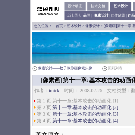
设计动态
技术文档
艺术设计
设计理论
|
品网
| ·
像素设计
|
佳作欣赏
|
作品
您的位置：
首页
>
艺术设计
>
像素设计
> [像素画]第十一章
像素设计——蚊子教你画像素头像
回到列表
[像素画]第十一章:基本攻击的动画
作者：
imick
时间： 2008-02-26 文档类型
第 1 页 第十一章:基本攻击的动画化 [1]
第 2 页
第十一章:基本攻击的动画化 [2]
第 3 页
第十一章:基本攻击的动画化 [3]
第 4 页
第十一章:基本攻击的动画化 [4]
英文原文：