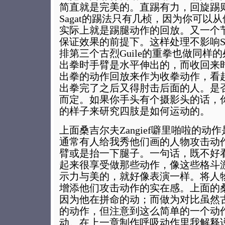
简直就是完美的。直踢有力，回旋踢
Sagat的踢法只有几桢，因为你可以
实际上就是踢腿动作的回放。又一个
保证效果的前提下。这样处理不影响Sa
排第三个古烈Guile的重拳也做同样
出拳时手臂是水平伸出的，而收回来
出拳的动作回放来作为收拳动作，看
出拳完了之后又得肘击后面的人。是
而定。如果你手头有个摄影头的话，
的样子来研究四肢是如何运动的。
上面桑吉尔夫Zangief噼里啪啦的
通常有人给我秀他们画的人物攻击动
臂或是抬一下腿子。一句话，既不好
起来很享受做那些动作，像这些格斗
示力与美的，就好像表演一样。将人
增添他们攻击动作的实在感。上面的桑吉
因为他在拼命的动；而做为对比虽然古烈
的动作，但注意到这么简单的一个动
动。在上一章制作呼吸动作里我解释